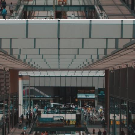
Южанин
Компания создана в стране
Россия
Основной вид деятельности
Кафе, ресторан
Ценовая категория
Средний, Выше среднего
Изменить
Компания основана
Количество объектов в мире
4
Количество объектов в России
4
Представлены в регионах
Краснодар
,
Новороссийск
Изменить
Наличие франчайзинга
Да
О компании Южанин