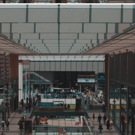
Средний, Выше среднего
Кафе, ресторан
Южанин
Связаться с ритейлером
Узнать планы развития ритейлера
Сеть ресторанов «Южанин» — темпераментный проект с
кавказской кухней в европейском прочтении, колоритным
интерьером и танцевальной атмосферой. Аркадий Новиков
(Novikov Group) и Ерванд Галстян (Family Garden) создали
этот проект, чтобы вы смогли погрузиться в атмосферу
южного праздника — с вкусной едой, теплыми встречами с
близкими и зажигательными танцами в кругу друзей.
422 (+1)
Навигация
О ритейлере
О компании
Информация о развитии ритейлера
Где представлена ТС
Контакты
О ритейлере Южанин
Название: