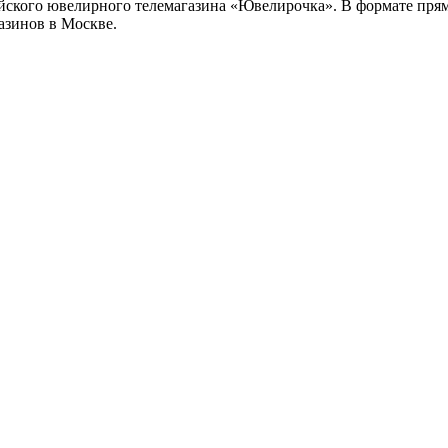
ийского ювелирного телемагазина «Ювелирочка». В формате прямо
газинов в Москве.