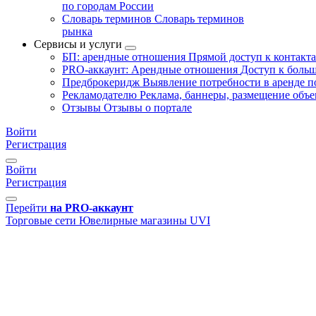
по городам России
Словарь терминов
Словарь терминов
рынка
Сервисы и услуги
БП: арендные отношения
Прямой доступ к контакт
PRO-аккаунт: Арендные отношения
Доступ к больш
Предброкеридж
Выявление потребности в аренде 
Рекламодателю
Реклама, баннеры, размещение объе
Отзывы
Отзывы о портале
Войти
Регистрация
Войти
Регистрация
Перейти
на PRO-аккаунт
Торговые сети
Ювелирные магазины
UVI