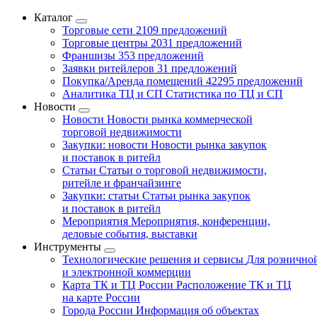
Каталог
Торговые сети
2109 предложений
Торговые центры
2031 предложений
Франшизы
353 предложений
Заявки ритейлеров
31 предложений
Покупка/Аренда помещений
42295 предложений
Аналитика ТЦ и СП
Статистика по ТЦ и СП
Новости
Новости
Новости рынка коммерческой
торговой недвижимости
Закупки: новости
Новости рынка закупок
и поставок в ритейл
Статьи
Статьи о торговой недвижимости,
ритейле и франчайзинге
Закупки: статьи
Статьи рынка закупок
и поставок в ритейл
Мероприятия
Мероприятия, конференции,
деловые события, выставки
Инструменты
Технологические решения и сервисы
Для рознично
и электронной коммерции
Карта ТК и ТЦ России
Расположение ТК и ТЦ
на карте России
Города России
Информация об объектах