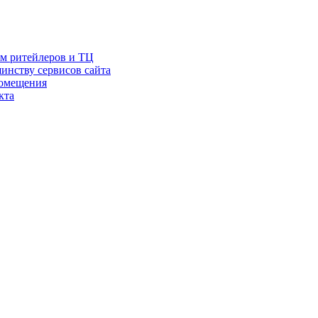
ам ритейлеров и ТЦ
инству сервисов сайта
помещения
кта