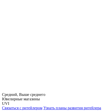
Средний, Выше среднего
Ювелирные магазины
UVI
Связаться с ритейлером
Узнать планы развития ритейлера