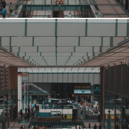
Россия
Основной вид деятельности
Кафе, ресторан
Ценовая категория
Средний
Изменить
Компания основана
2012
Количество объектов в мире
5
Количество объектов в России
5
Представлены в регионах
Альметьевск
,
Нефтекамск
,
Нижнекамск
,
Салават
,
Самара
,
Стерлитамак
,
Уфа
,
Челябинск
Изменить
Наличие франчайзинга
Да
О компании Шаверма по-
Питерски