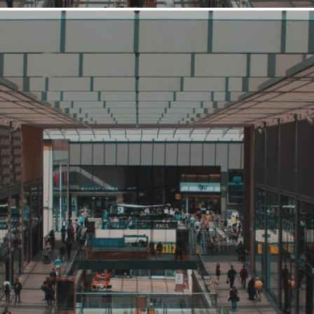
Средний
Кафе, ресторан
Шаверма по-Питерски
Связаться с ритейлером
Узнать планы развития ритейлера
Сеть "Шаверма по-Питерски" начала свою работу в 2012 году.
На данный момент сеть насчитывает более 40 прибыльных
точек.
1632 (+1)
Навигация
О ритейлере
О компании
Информация о развитии ритейлера
Где представлена ТС
Контакты
О ритейлере Шаверма по-
Питерски
Название:
Шаверма по-Питерски
Компания создана в стране