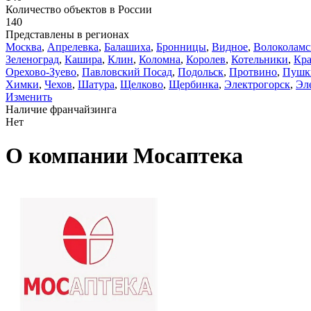
Количество объектов в России
140
Представлены в регионах
Москва
,
Апрелевка
,
Балашиха
,
Бронницы
,
Видное
,
Волоколамс
Зеленоград
,
Кашира
,
Клин
,
Коломна
,
Королев
,
Котельники
,
Кра
Орехово-Зуево
,
Павловский Посад
,
Подольск
,
Протвино
,
Пушк
Химки
,
Чехов
,
Шатура
,
Щелково
,
Щербинка
,
Электрогорск
,
Эл
Изменить
Наличие франчайзинга
Нет
О компании Мосаптека