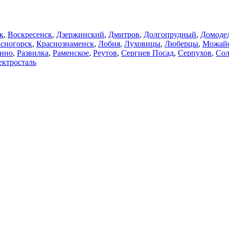
к
,
Воскресенск
,
Дзержинский
,
Дмитров
,
Долгопрудный
,
Домоде
сногорск
,
Краснознаменск
,
Лобня
,
Луховицы
,
Люберцы
,
Можай
ино
,
Развилка
,
Раменское
,
Реутов
,
Сергиев Посад
,
Серпухов
,
Сол
ектросталь