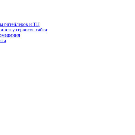
ам ритейлеров и ТЦ
инству сервисов сайта
помещения
кта