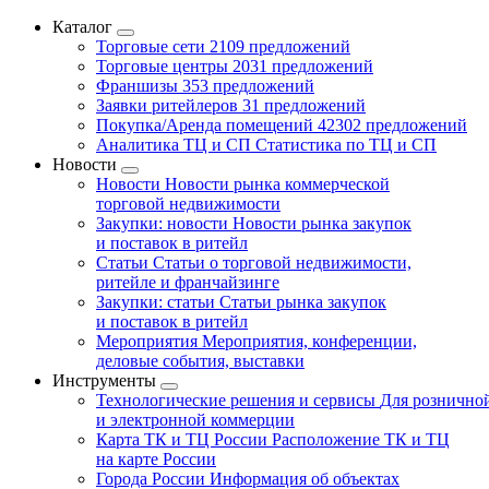
Каталог
Торговые сети
2109 предложений
Торговые центры
2031 предложений
Франшизы
353 предложений
Заявки ритейлеров
31 предложений
Покупка/Аренда помещений
42302 предложений
Аналитика ТЦ и СП
Статистика по ТЦ и СП
Новости
Новости
Новости рынка коммерческой
торговой недвижимости
Закупки: новости
Новости рынка закупок
и поставок в ритейл
Статьи
Статьи о торговой недвижимости,
ритейле и франчайзинге
Закупки: статьи
Статьи рынка закупок
и поставок в ритейл
Мероприятия
Мероприятия, конференции,
деловые события, выставки
Инструменты
Технологические решения и сервисы
Для рознично
и электронной коммерции
Карта ТК и ТЦ России
Расположение ТК и ТЦ
на карте России
Города России
Информация об объектах