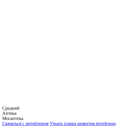
Средний
Аптека
Мосаптека
Связаться с ритейлером
Узнать планы развития ритейлера