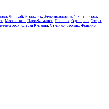
дово
,
Донской
,
Егорьевск
,
Железнодорожный
,
Звенигород
,
ск
,
Московский
,
Наро-Фоминск
,
Ногинск
,
Одинцово
,
Озеры
,
нечногорск
,
Старая Купавна
,
Ступино
,
Троицк
,
Фрязино
,