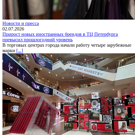
Новости и пресса
02.07.2026
Прирост новых иностранных брендов в ТЦ Петербурга
превысил прошлогодний уровень
В торговых центрах города начали работу четыре зарубежные
марки
[...]