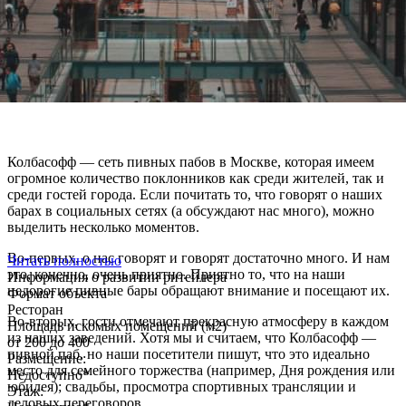
Колбасофф — сеть пивных пабов в Москве, которая имеем
огромное количество поклонников как среди жителей, так и
среди гостей города. Если почитать то, что говорят о наших
барах в социальных сетях (а обсуждают нас много), можно
выделить несколько моментов.
Во-первых, о нас говорят и говорят достаточно много. И нам
Читать полностью
это, конечно, очень приятно. Приятно то, что на наши
Информация о развитии ритейлера
недорогие пивные бары обращают внимание и посещают их.
Формат объекта
Ресторан
Во-вторых, гости отмечают прекрасную атмосферу в каждом
Площадь искомых помещений (м2)
из наших заведений. Хотя мы и считаем, что Колбасофф —
от 200 до 400
пивной паб, но наши посетители пишут, что это идеально
Размещение:
место для семейного торжества (например, Дня рождения или
Недоступно*
юбилея); свадьбы, просмотра спортивных трансляции и
Этаж:
деловых переговоров.