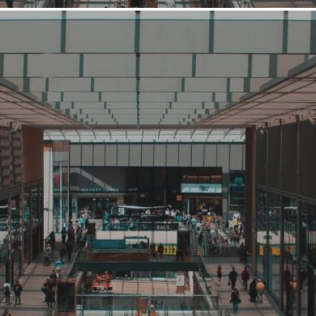
Средний
Кафе, ресторан
Колбасофф
Связаться с ритейлером
Узнать планы развития ритейлера
Колбасофф — сеть пивных пабов в Москве, которая имеем
огромное количество поклонников как среди жителей, так и
среди гостей города. Если почитать то, что говорят о наших
барах в социальных сетях (а обсуждают нас много), можно
выделить несколько моментов. Во-первых, о нас говорят и
говорят достаточно много. И нам это, конечно, очень приятно.
Приятно то, что на наши недорогие пивные бары обращают
внимание и посещают их....
2388 (+1)
Навигация
О ритейлере
О компании
Информация о развитии ритейлера
Где представлена ТС
Контакты
О ритейлере Колбасофф