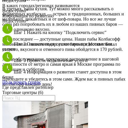
Недоступно*
В каких городах/регионах развиваются
В третьих, наша кухня. Тут можно много рассказывать о
Недоступно*
фирменных колбасках — острых и традиционных, больших и
Информация по развитию
маленьких, пикантных и от шеф-повара. Но все же лучше
Недоступно*
один раз попробовать их в любом из наших пивных баров —
везде одинаково вкусно.
Шаг 1
Нажать на кнопку "Подключить сервис"
Ну и последнее — доступные цены. Наши пабы Колбасофф
Шаг 2
Ознакомиться с условиями предоставления
можно смело назвать недорогими барами в Москве. Бокал
услуги
свежего, вкусного и отменного пива обойдется в 170 рублей.
А еще обслуживание, прекрасное расположение в шаговой
Шаг 3
Провести подключение услуги
доступности от метро и самая яркая в Москве программа по
пятницам и субботам.
Шаг 4
Информация о развитии станет доступна в этом
блоке
Приходите и убедитесь в этом сами. Ждем вас в пивных пабах
Подключить сервис
Колбасофф каждый день!
Где представлен ритейлер
Торговые центры (6)