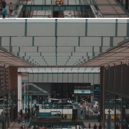
Название:
Колбасофф
Компания создана в стране
Россия
Основной вид деятельности
Кафе, ресторан
Ценовая категория
Средний
Изменить
Компания основана
2003
Количество объектов в мире
10
Количество объектов в России
10
Представлены в регионах
Москва
Изменить
Наличие франчайзинга
Нет
О компании Колбасофф