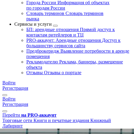
Города России
Информация об объектах
по городам России
Словарь терминов
Словарь терминов
рынка
Сервисы и услуги
БП: арендные отношения
Прямой доступ к
контактам ритейлеров и ТЦ
PRO-аккаунт: Арендные отношения
Доступ к
большинству сервисов сайта
Предброкеридж
Выявление потребности в аренде
помещения
Рекламодателю
Реклама, баннеры, размещение
объекта
Отзывы
Отзывы о портале
Войти
Регистрация
Войти
Регистрация
Перейти
на PRO-аккаунт
Торговые сети
Книги и печатные издания
Книжный
Лабиринт