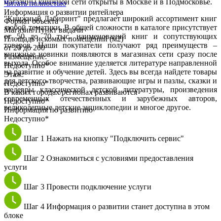
магазины книжной сети открыты в Москве и в Подмосковье.
Читать полностью
Информация о развитии ритейлера
"Книжный Лабиринт" предлагает широкий ассортимент книг
Формат объекта
любой тематики. В общей сложности в каталоге присутствует
Магазин/Пункт выдачи
от 50 до 70 тыс. наименований книг и сопутствующих
Площадь искомых помещений (м2)
товаров. Наши покупатели получают ряд преимуществ –
от 20 до 200
книжные новинки появляются в магазинах сети сразу после
Размещение:
выхода. Особое внимание уделяется литературе направленной
Недоступно*
на развитие и обучение детей. Здесь вы всегда найдете товары
Этаж:
для детского творчества, развивающие игры и пазлы, сказки и
Недоступно*
шедевры классической детской литературы, произведения
В каких городах/регионах развиваются
современных отечественных и зарубежных авторов,
Недоступно*
великолепные детские энциклопедии и многое другое.
Информация по развитию
Недоступно*
Шаг 1
Нажать на кнопку "Подключить сервис"
Шаг 2
Ознакомиться с условиями предоставления
услуги
Шаг 3
Провести подключение услуги
Шаг 4
Информация о развитии станет доступна в этом
блоке