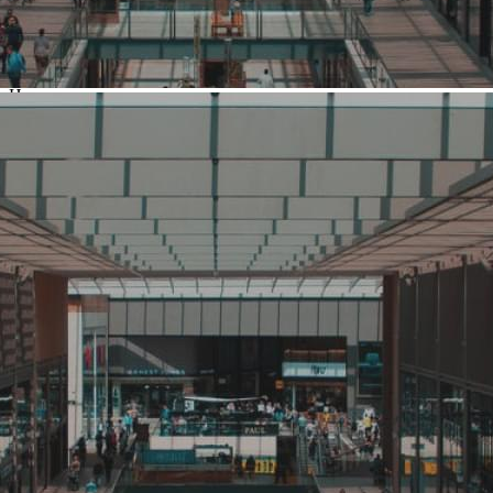
О ритейлере Книжный
Лабиринт
Название:
Книжный Лабиринт
Компания создана в стране
Россия
Основной вид деятельности
Книги и печатные издания
Ценовая категория
Средний
Изменить
Компания основана
2005
Количество объектов в мире
67
Количество объектов в России
67
Представлены в регионах
Москва
,
Балашиха
,
Дмитров
,
Долгопрудный
,
Железнодорожный
,
Зеленоград
,
Красногорск
,
Люберцы
,
Мытищи
,
Ногинск
,
Одинцово
,
Орехово-Зуево
,
Пушкино
,
Химки
,
Электросталь
Изменить
Показать все