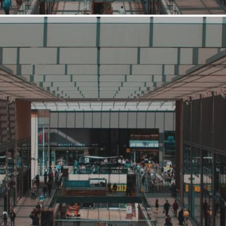
Средний
Книги и печатные издания
Книжный Лабиринт
Связаться с ритейлером
Узнать планы развития ритейлера
"Книжный Лабиринт" – это сеть специализированных
книжных магазинов, основанная в 2005 году. Розничная сеть
входит в издательско-книготорговый холдинг "Лабиринт" ,
наряду с издательством "Лабиринт Пресс" и Интернет-
магазином "Лабиринт". На сегодняшний день магазины
книжной сети открыты в Москве и в Подмосковье. "Книжный
Лабиринт" предлагает широкий ассорти...
6697 (+2)
Навигация
О ритейлере
О компании
Информация о развитии ритейлера
Где представлена ТС
Контакты
Новости торговой сети
Фотогалерея