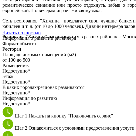
романтическое свидание или просто отдохнуть, забыв о гор
европейской. По вечерам играет живая музыка.
Сеть ресторанов "Хижина" предлагает свои лучшие банкетн
юбилеев и т. д. (от 10 до 1000 человек). Дизайн интерьера за
Читать полностью
Рестораны "Хижина" располагаются в разных районах г. Москв
Информация о развитии ритейлера
Формат объекта
Ресторан
Площадь искомых помещений (м2)
от 100 до 500
Размещение:
Недоступно*
Этаж:
Недоступно*
В каких городах/регионах развиваются
Недоступно*
Информация по развитию
Недоступно*
Шаг 1
Нажать на кнопку "Подключить сервис"
Шаг 2
Ознакомиться с условиями предоставления услуги