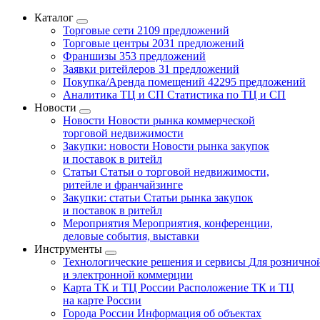
Каталог
Торговые сети
2109 предложений
Торговые центры
2031 предложений
Франшизы
353 предложений
Заявки ритейлеров
31 предложений
Покупка/Аренда помещений
42295 предложений
Аналитика ТЦ и СП
Статистика по ТЦ и СП
Новости
Новости
Новости рынка коммерческой
торговой недвижимости
Закупки: новости
Новости рынка закупок
и поставок в ритейл
Статьи
Статьи о торговой недвижимости,
ритейле и франчайзинге
Закупки: статьи
Статьи рынка закупок
и поставок в ритейл
Мероприятия
Мероприятия, конференции,
деловые события, выставки
Инструменты
Технологические решения и сервисы
Для рознично
и электронной коммерции
Карта ТК и ТЦ России
Расположение ТК и ТЦ
на карте России
Города России
Информация об объектах