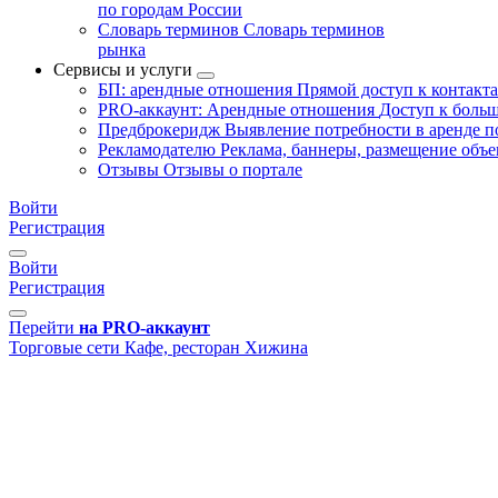
по городам России
Словарь терминов
Словарь терминов
рынка
Сервисы и услуги
БП: арендные отношения
Прямой доступ к контакт
PRO-аккаунт: Арендные отношения
Доступ к больш
Предброкеридж
Выявление потребности в аренде 
Рекламодателю
Реклама, баннеры, размещение объе
Отзывы
Отзывы о портале
Войти
Регистрация
Войти
Регистрация
Перейти
на PRO-аккаунт
Торговые сети
Кафе, ресторан
Хижина