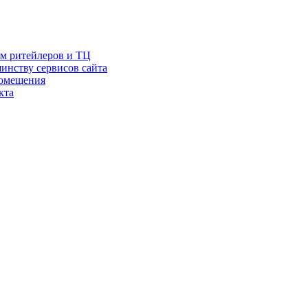
ам ритейлеров и ТЦ
инству сервисов сайта
помещения
кта