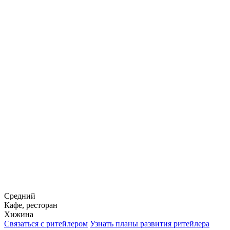
Средний
Кафе, ресторан
Хижина
Связаться с ритейлером
Узнать планы развития ритейлера