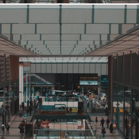
Средний
Ставки и лотереи
BetBoom
Связаться с ритейлером
Узнать планы развития ритейлера
Компания появилась в 2011 году под брендом BingoBoom и
уже 15 лет удерживает лидерские позиции на российском
рынке беттинга. Сейчас компания работает под брендом
BetBoom.
2579 (+)
Навигация
О ритейлере
О компании
Информация о развитии ритейлера
Где представлена ТС
Контакты
О ритейлере BetBoom
Название:
BetBoom
Компания создана в стране
Россия