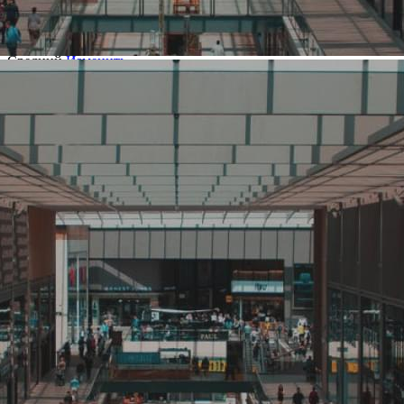
Основной вид деятельности
Ставки и лотереи
Ценовая категория
Средний
Изменить
Компания основана
2011
Количество объектов в мире
354
Количество объектов в России
354
Представлены в регионах
Абакан
,
Арзамас
,
Астрахань
,
Ачинск
,
Белорецк
,
Владикавказ
,
Владимир
,
Волгоград
,
Волжский
,
Воронеж
,
Дзержинск
,
Елабуга
,
Иваново
,
Ижевск
,
Кингисепп
,
Киров
,
Красноярск
,
Магнитогорск
,
Майкоп
,
Муром
,
Нарьян-Мар
,
Нефтекамск
,
Нижний Новгород
,
Новороссийск
,
Орел
,
Оренбург
,
Орск
,
Пенза
,
Петрозаводск
,
Петропавловск-Камчатский
,
Псков
,
Самара
,
Саратов
,
Симферополь
,
Сочи
,
Стерлитамак
,
Сызрань
,
Тверь
,
Тольятти
,
Томск
,
Ульяновск
,
Уфа
,
Хабаровск
,
Чита
,
Энгельс
,
Южно-Сахалинск
,
Ярославль
Изменить
Показать все
Наличие франчайзинга
Нет