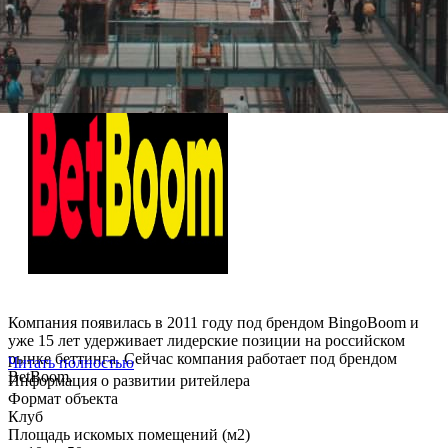
О компании BetBoom
Компания появилась в 2011 году под брендом BingoBoom и
уже 15 лет удерживает лидерские позиции на российском
рынке беттинга. Сейчас компания работает под брендом
Читать полностью
BetBoom.
Информация о развитии ритейлера
Формат объекта
Клуб
Площадь искомых помещений (м2)