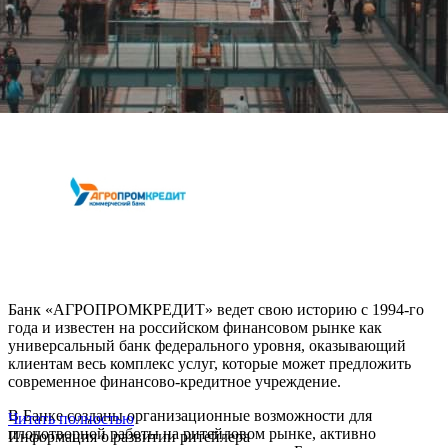
О компании
АГРОПРОМКРЕДИТ
Банк «АГРОПРОМКРЕДИТ» ведет свою историю с 1994-го
года и известен на российском финансовом рынке как
универсальный банк федерального уровня, оказывающий
клиентам весь комплекс услуг, которые может предложить
современное финансово-кредитное учреждение.
В Банке созданы организационные возможности для
Читать полностью
плодотворной работы на ритейловом рынке, активно
Информация о развитии ритейлера