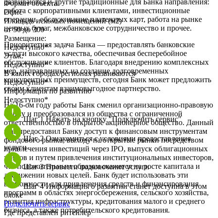
развиваются и другие традиционные для Банка направления:
Формат объекта
работа с корпоративными клиентами, инвестиционные
Офис
операции, обслуживание платежных карт, работа на рынке
Площадь искомых помещений (м2)
ценных бумаг, межбанковское сотрудничество и прочее.
от 50 до 300
Размещение:
Приоритетная задача Банка — предоставлять банковские
Недоступно*
услуги высокого качества, обеспечивая бесперебойное
Этаж:
обслуживание клиентов. Благодаря внедрению комплексных
Недоступно*
мер, направленных на создание долговременных
В каких городах/регионах развиваются
конкурентных преимуществ, сегодня Банк может предложить
Недоступно*
своим клиентам взаимовыгодное партнерство.
Информация по развитию
Недоступно*
На 16-ом году работы Банк сменил организационно-правовую
форму и преобразовался из общества с ограниченной
Шаг 1
Нажать на кнопку "Подключить сервис"
ответственностью в открытое акционерное общество. Данный
шаг предоставил Банку доступ к финансовым инструментам
Шаг 2
Ознакомиться с условиями предоставления
фондового рынка, выходу на открытые рынки посредством
услуги
привлечения инвестиций через IPO, выпуск облигационных
займов и путем привлечения институциональных инвесторов,
что положительным образом скажется на росте капитала и
Шаг 3
Провести подключение услуги
достижении новых целей. Банк будет использовать эти
возможности для привлечения средств и финансирования
Шаг 4
Информация о развитии станет доступна в этом
программ в областях энергосбережения, сельского хозяйства,
блоке
развития инфраструктуры, кредитования малого и среднего
Подключить сервис
бизнеса, а также потребительского кредитования.
Где представлен ритейлер