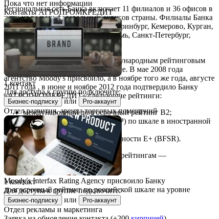
Пока что нет информации
Региональная сеть Банка включает 11 филиалов и 36 офисов в
Контакты АГРОПРОМКРЕДИТ
пяти из восьми федеральных округов страны. Филиалы Банка
открыты в городах: Барнаул, Екатеринбург, Кемерово, Курган,
Нижний Новгород, Оренбург, Пермь, Санкт-Петербург,
Сургут, Тюмень, Челябинск.
Достижения Банка оценены Международным рейтинговым
агентством Moody’s Investors Service. В мае 2008 года
агентство Moody's присвоило, а в ноябре того же года, августе
1 контакт
2011 года , в июне и ноябре 2012 года подтвердило Банку
Для доступа к группе подключите:
«АГРОПРОМКРЕДИТ» следующие рейтинги:
или
Бизнес-подписку
Pro-аккаунт
Отдел развития, аренда торговых помещений
международный долгосрочный рейтинг B2;
краткосрочный Not-Prime (NP) по шкале в иностранной
и национальной валютах;
рейтинг финансовой стабильности E+ (BFSR).
Прогноз изменения по указанным рейтингам —
«Стабильный».
Moody's Interfax Rating Agency присвоило Банку
1 контакт
долгосрочный рейтинг по российской шкале на уровне
Для доступа к группе подключите:
Baa1.ru.
или
Бизнес-подписку
Pro-аккаунт
Отдел рекламы и маркетинга
Заявка на обновление контакта (+200
кирпичей
)