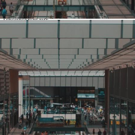
АГРОПРОМКРЕДИТ
Название:
АГРОПРОМКРЕДИТ
Компания создана в стране
Россия
Основной вид деятельности
Банк, кредит, заем
Ценовая категория
Средний
Изменить
Компания основана
1994
Количество объектов в мире
47
Количество объектов в России
47
Представлены в регионах
Москва
,
Санкт-Петербург
,
Барнаул
,
Бийск
,
Егорьевск
,
Екатеринбург
,
Кемерово
,
Коломна
,
Курган
,
Магнитогорск
,
Нижний Новгород
,
Оренбург
,
Пермь
,
Сургут
,
Тюмень
,
Челябинск
Изменить
Показать все
Наличие франчайзинга
Нет