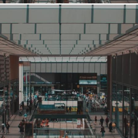
Средний
Банк, кредит, заем
АГРОПРОМКРЕДИТ
Связаться с ритейлером
Узнать планы развития ритейлера
Банк «АГРОПРОМКРЕДИТ» ведет свою историю с 1994-го
года и известен на российском финансовом рынке как
универсальный банк федерального уровня, оказывающий
клиентам весь комплекс услуг, которые может предложить
современное финансово-кредитное учреждение. В Банке
созданы организационные возможности для плодотворной
работы на ритейловом рынке, активно развиваются и другие
традиционные для Банка направления: раб...
2252 (+1)
Навигация
О ритейлере
О компании
Информация о развитии ритейлера
Где представлена ТС
Контакты
О ритейлере