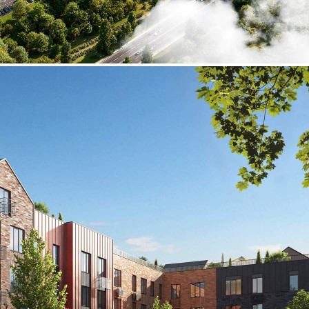
Продажа
125218 - Г. ЗЕЛЕНОДОЛЬСК,
ПОСЕЛОК ОКТЯБРЬСКИЙ,
, Д.1
Татарстан Респ
Получить контакты
Посмотреть на карте
Прямая продажа от застройщика! Кладовая номер 1020 общей
площадью 3.6 кв. м на -1-м этаже в ЖК «ФоРест»[#8351129#]
59 (+1)
Навигация
Характеристики
О помещении
Где находится