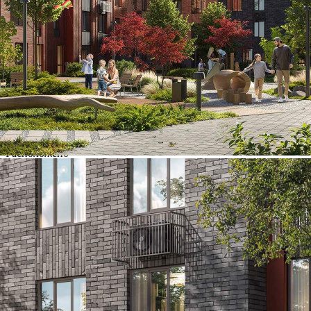
Контакты
Другие объявления
Характеристики помещения
№ объявления
125218
Дата размещения
02.07.2026
Город
Зеленодольск
Адрес
поселок Октябрьский, , д.1
Расположено
Этаж
-1
Предлагается
Продажа
Желаемый / подходящий вид деятельности
Не указано
Назначение
Не указано
Размер площади (м2)
3.6
Цена за помещение
292 608 руб.