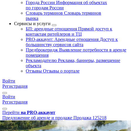
Города России
Информация об объектах
по городам России
Словарь терминов
Словарь терминов
рынка
Сервисы и услуги
БП: арендные отношения
Прямой доступ к
контактам ритейлеров и ТЦ
PRO-аккаунт: Арендные отношения
Доступ к
большинству сервисов сайта
Предброкеридж
Выявление потребности в аренде
помещения
Рекламодателю
Реклама, баннеры, размещение
объекта
Отзывы
Отзывы о портале
Войти
Регистрация
Войти
Регистрация
Перейти
на PRO-аккаунт
Предложение об аренде и продаже
Продажа
125218