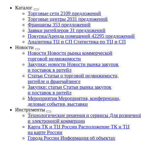
Каталог
Торговые сети
2109 предложений
Торговые центры
2031 предложений
Франшизы
353 предложений
Заявки ритейлеров
31 предложений
Покупка/Аренда помещений
42295 предложений
Аналитика ТЦ и СП
Статистика по ТЦ и СП
Новости
Новости
Новости рынка коммерческой
торговой недвижимости
Закупки: новости
Новости рынка закупок
и поставок в ритейл
Статьи
Статьи о торговой недвижимости,
ритейле и франчайзинге
Закупки: статьи
Статьи рынка закупок
и поставок в ритейл
Мероприятия
Мероприятия, конференции,
деловые события, выставки
Инструменты
Технологические решения и сервисы
Для рознично
и электронной коммерции
Карта ТК и ТЦ России
Расположение ТК и ТЦ
на карте России
Города России
Информация об объектах