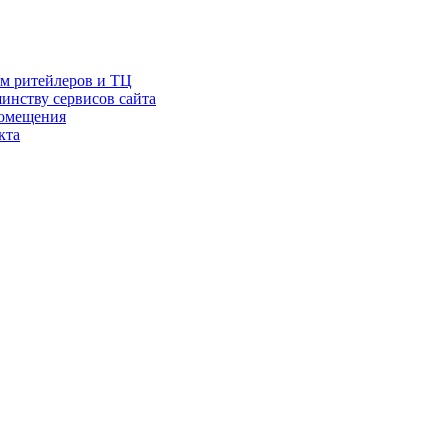
ам ритейлеров и ТЦ
инству сервисов сайта
помещения
кта