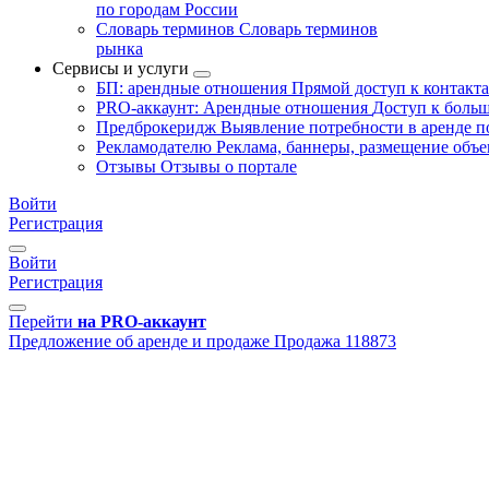
по городам России
Словарь терминов
Словарь терминов
рынка
Сервисы и услуги
БП: арендные отношения
Прямой доступ к контакт
PRO-аккаунт: Арендные отношения
Доступ к больш
Предброкеридж
Выявление потребности в аренде 
Рекламодателю
Реклама, баннеры, размещение объе
Отзывы
Отзывы о портале
Войти
Регистрация
Войти
Регистрация
Перейти
на PRO-аккаунт
Предложение об аренде и продаже
Продажа
118873