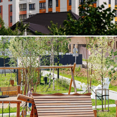
Не указано
Назначение
Не указано
Размер площади (м2)
3.4
Цена за помещение
438 600 руб.
О помещении