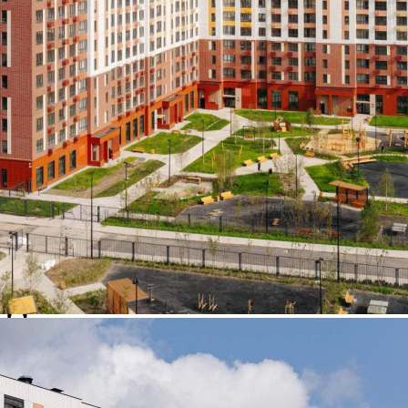
Продажа
119416 - Г. ВИДНОЕ,
ДЕРЕВНЯ САПРОНОВО, ,
Д.1
Москва / Московская обл
Получить контакты
Посмотреть на карте
Прямая продажа от застройщика! Кладовая номер 38 общей
площадью 3.4 кв. м на -1-м этаже в ЖК «1-й