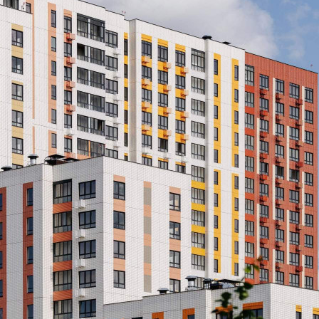
Донской»[#7374571#]
236 (+2)
Навигация
Характеристики
О помещении
Где находится
Контакты
Другие объявления
Характеристики помещения
№ объявления
119416
Дата размещения
15.12.2025
Город
Видное
Адрес
деревня Сапроново, , д.1
Расположено
Этаж
-1
Предлагается
Продажа
Желаемый / подходящий вид деятельности