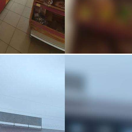
Продажа
107726 - Г. УФА, ДЕРЕВНЯ
СТАРЫЕ КИЕШКИ,
СОЛНЕЧНАЯ УЛИЦА, Д.27
Башкортостан Респ
Получить контакты
Посмотреть на карте
Продам стрит-ритейл площадью 209.7 м2. Помещение
располагается в 2-этажном торгово-общественном центре.
Располагается на 2 этаже здания, возможное назначение -