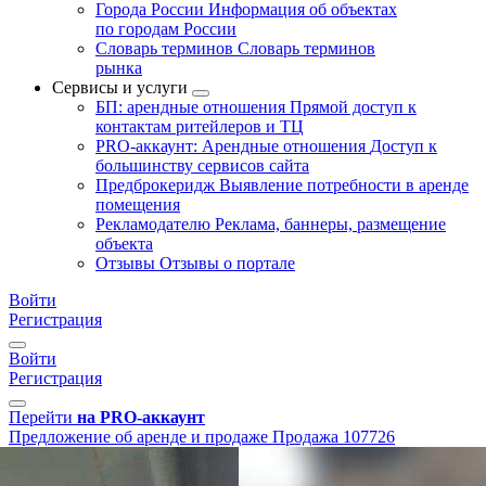
Города России
Информация об объектах
по городам России
Словарь терминов
Словарь терминов
рынка
Сервисы и услуги
БП: арендные отношения
Прямой доступ к
контактам ритейлеров и ТЦ
PRO-аккаунт: Арендные отношения
Доступ к
большинству сервисов сайта
Предброкеридж
Выявление потребности в аренде
помещения
Рекламодателю
Реклама, баннеры, размещение
объекта
Отзывы
Отзывы о портале
Войти
Регистрация
Войти
Регистрация
Перейти
на PRO-аккаунт
Предложение об аренде и продаже
Продажа
107726