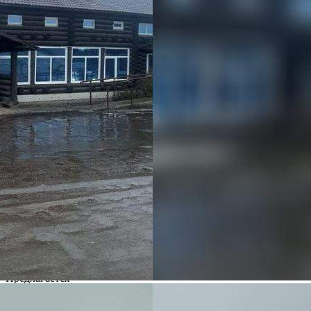
прочее, здание на первой линии.[#5905387#]
394 (+1)
Навигация
Характеристики
О помещении
Где находится
Контакты
Другие объявления
Характеристики помещения
№ объявления
107726
Дата размещения
01.02.2025
Город
Уфа
Адрес
деревня Старые Киешки, Солнечная улица, д.27
Расположено
Этаж
2
Предлагается
Продажа
Желаемый / подходящий вид деятельности