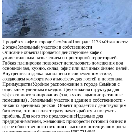
Продаётся кафе в городе СемёновПлощадь: 1133 мЭтажность:
2 этажаЗемельный участок: в собственности
Описание объектаПродаётся действующее кафе с
универсальным назначением и просторной территорией.
Гибкая планировка позволяет использовать помещения под
основной зал, кухню, склад, офис или для иных бизнес-целей.
Внутренняя отделка выполнена в современном стиле,
создающем комфортную атмосферу для гостей и персонала.
ПреимуществаУдобное расположение в городе Семёнов с
отдельным уличным въездом. Двухэтажная структура для
эффективного зонирования (зал, кухня, административные
помещения) . Земельный участок и здание в собственности -
никаких арендных рисков. Объект продаётся с действующим
бизнесом, что позволяет сразу начать работу и получать
прибыль. Для кого это предложениеИдеально для
предпринимателей, желающих приобрести готовый бизнес в
сфере общественного питания с высоким потенциалом роста
и возможностью быстрого старта.[#8273148#]