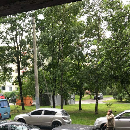
10.03.2026
Город
Санкт-Петербург
Адрес
Бухарестская улица, д.23
Расположено
Отдельно стоящее здание
Этаж
1
Предлагается
Аренда
Желаемый / подходящий вид деятельности
Не указано
Назначение
Не указано
Размер площади (м2)
169
Цена за помещение
153 959 руб.
Цена за 1 кв. м
911 руб.
О помещении