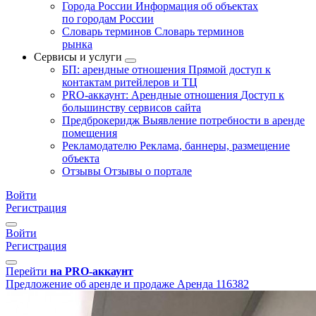
Города России
Информация об объектах
по городам России
Словарь терминов
Словарь терминов
рынка
Сервисы и услуги
БП: арендные отношения
Прямой доступ к
контактам ритейлеров и ТЦ
PRO-аккаунт: Арендные отношения
Доступ к
большинству сервисов сайта
Предброкеридж
Выявление потребности в аренде
помещения
Рекламодателю
Реклама, баннеры, размещение
объекта
Отзывы
Отзывы о портале
Войти
Регистрация
Войти
Регистрация
Перейти
на PRO-аккаунт
Предложение об аренде и продаже
Аренда
116382