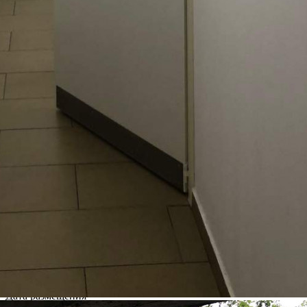
Д.23
Адыгея г
Получить контакты
Посмотреть на карте
Сбер А предлагает к аренде нежилое помещение общей
площадью 169 кв. м., расположенного по адресу: г. Санкт-
Петербург, ул. Бухарестская, дом 23, корпус 1, литера А,
помещение 87-Н. Аренда посредством проведения торгов на
электронной площадке Сбербанк-АСТ. Номер процедуры:
SBR065-2601270006 Собственник: Северо-...
359 (+2)
Навигация
Характеристики
О помещении
Где находится
Контакты
Другие объявления
Характеристики помещения
№ объявления
116382
Дата размещения