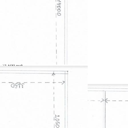
Расположено
Этаж
1
Предлагается
Аренда
Желаемый / подходящий вид деятельности
Не указано
Назначение
Не указано
Размер площади (м2)
89.5
Цена за помещение
71 600 руб.
Цена за 1 кв. м
800 руб.
О помещении