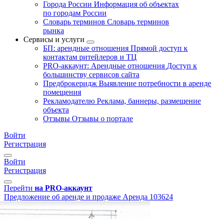
Города России
Информация об объектах
по городам России
Словарь терминов
Словарь терминов
рынка
Сервисы и услуги
БП: арендные отношения
Прямой доступ к
контактам ритейлеров и ТЦ
PRO-аккаунт: Арендные отношения
Доступ к
большинству сервисов сайта
Предброкеридж
Выявление потребности в аренде
помещения
Рекламодателю
Реклама, баннеры, размещение
объекта
Отзывы
Отзывы о портале
Войти
Регистрация
Войти
Регистрация
Перейти
на PRO-аккаунт
Предложение об аренде и продаже
Аренда
103624