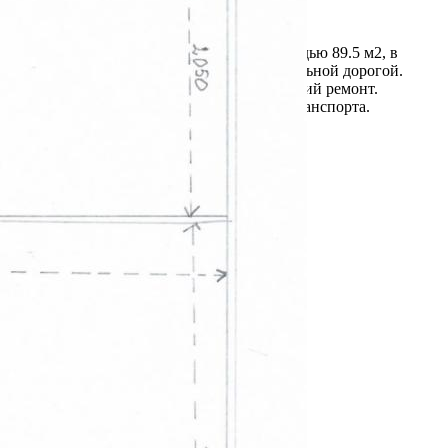
Кемеровская обл
Получить контакты
Посмотреть на карте
Помещение свободного назначения площадью 89.5 м2, в
прямую аренду. Находится рядом с центральной дорогой.
Теплое, чистое, уютное. Произведет хороший ремонт.
Удобный подъезд грузового и легкового транспорта.
[#4548081#]
438 (+1)
Навигация
Характеристики
О помещении
Где находится
Контакты
Другие объявления
Характеристики помещения
№ объявления
103624
Дата размещения
02.05.2023
Город
Прокопьевск
Адрес
Правды улица, д.30