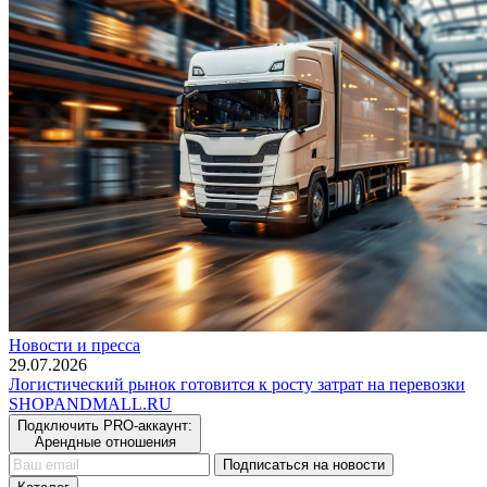
Новости и пресса
29.07.2026
Логистический рынок готовится к росту затрат на перевозки
SHOP
AND
MALL.RU
Подключить PRO-аккаунт:
Арендные отношения
Подписаться на новости