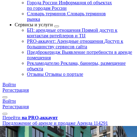
Города России
Информация об объектах
по городам России
Словарь терминов
Словарь терминов
рынка
Сервисы и услуги
БП: арендные отношения
Прямой доступ к
контактам ритейлеров и ТЦ
PRO-аккаунт: Арендные отношения
Доступ к
большинству сервисов сайта
Предброкеридж
Выявление потребности в аренде
помещения
Рекламодателю
Реклама, баннеры, размещение
объекта
Отзывы
Отзывы о портале
Войти
Регистрация
Войти
Регистрация
Перейти
на PRO-аккаунт
Предложение об аренде и продаже
Аренда
114291