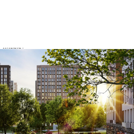
Где находится
Контакты
Другие объявления
Характеристики помещения
№ объявления
114291
Дата размещения
11.12.2024
Город
Сосенское
Адрес
жилой комплекс Скандинавия 28.1
Расположено
Этаж
1
Предлагается
Аренда
Желаемый / подходящий вид деятельности
Не указано
Назначение
Не указано
Размер площади (м2)
67.6
Цена за помещение