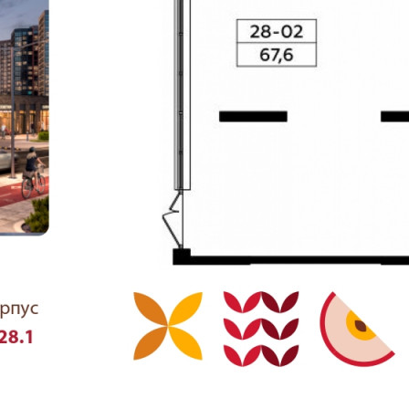
Аренда
114291 - П. СОСЕНСКОЕ,
ЖИЛОЙ КОМПЛЕКС
СКАНДИНАВИЯ 28.1
Москва / Московская обл
Получить контакты
Посмотреть на карте
Предложение напрямую от застройщика!
ХАРАКТЕРИСТИКИ ПОМЕЩЕНИЯ Стоимость полная:
120000 рублей Стоимость м2: 1775 рублей Площадь: 67.6 м2
Назначение: свободного назначения Отделка: нет данных
Разрешенная мощность: 13.5 кВт Система вентиляции: Ш100;
Ш100 Количество входов: 1 Количество этажей в помещении:
1 Вит...
354 (+1)
Навигация
Характеристики
О помещении