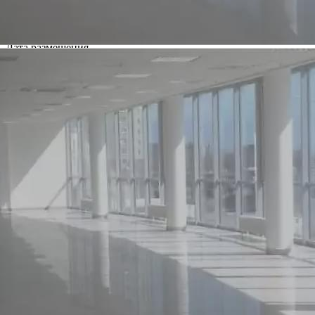
Характеристики помещения
№ объявления
115406
Дата размещения
10.04.2025
Город
Пикалево
Адрес
Горняков улица, д.21
Расположено
Этаж
1
Предлагается
Продажа
Желаемый / подходящий вид деятельности
Не указано
Назначение
Не указано
Размер площади (м2)
2524.7
Цена за помещение
118 323 720 руб.
О помещении