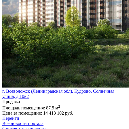
г. Всеволожск (Ленинградская обл), Кудрово, Солнечная
улица, д.10к2
Продажа
2
Площадь помещения:
87.5 м
Цена за помещение:
14 413 102 руб.
Перейти
Все новости портала
Смотреть все новости