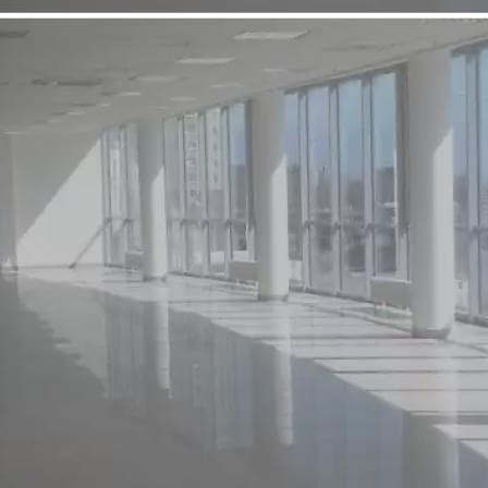
Продажа
115406 - Г. ПИКАЛЕВО,
ГОРНЯКОВ УЛИЦА, Д.21
Ленинградская обл
Получить контакты
Посмотреть на карте
Продается через электронные торги наплощадке ЭТП ГПБ
Спортивно-оздоровительный комплекс "Лидер", площадь
2524.7 м2. Год постройки: 2012. Кадастровый номер:
47:18:0000000:4391. Здание спортивно-оздоровительного
комплекса г. Пикалёво СОК «Лидер» состоит из игрового зала
для тренировочных занятий, административн...
503 (+)
Навигация
Характеристики
О помещении
Где находится
Контакты
Другие объявления