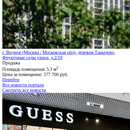
г. Видное (Москва / Московская обл), деревня Тарычево,
Фруктовые сады улица, д.2/10
Продажа
2
Площадь помещения:
5.3 м
Цена за помещение:
577 700 руб.
Перейти
Все новости портала
Смотреть все новости