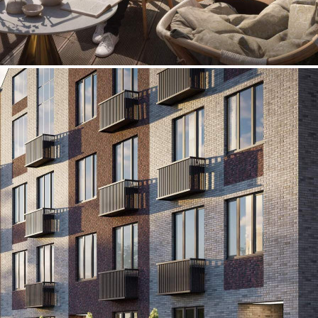
Продажа
120069 - Г. ОДИНЦОВО,
ЖИЛОЙ КОМПЛЕКС
ЖАВОРОНКИ КЛАБ, Д.К4
Москва / Московская обл
Получить контакты
Посмотреть на карте
Прямая продажа от застройщика! Кладовая номер 29 общей
площадью 6.16 кв. м на -1-м этаже в ЖК «Жаворонки
Клаб»[#7378881#]
329 (+2)
Навигация
Характеристики
О помещении