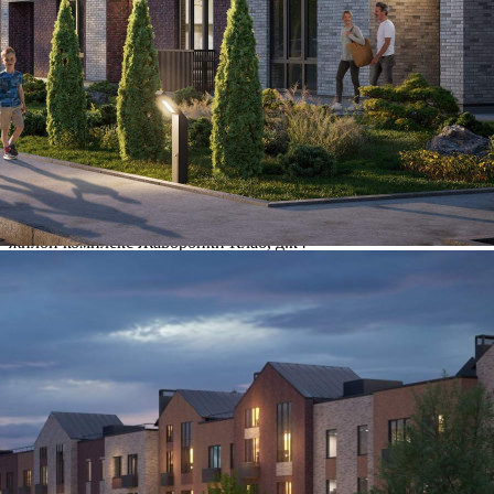
Где находится
Контакты
Другие объявления
Характеристики помещения
№ объявления
120069
Дата размещения
25.06.2026
Город
Одинцово
Адрес
жилой комплекс Жаворонки Клаб, д.к4
Расположено
Этаж
-1
Предлагается
Продажа
Желаемый / подходящий вид деятельности
Не указано
Назначение
Не указано
Размер площади (м2)
6.2
Цена за помещение