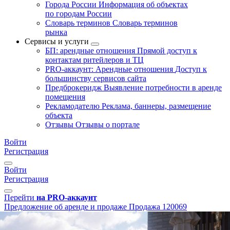
Города России
Информация об объектах
по городам России
Словарь терминов
Словарь терминов
рынка
Сервисы и услуги
БП: арендные отношения
Прямой доступ к
контактам ритейлеров и ТЦ
PRO-аккаунт: Арендные отношения
Доступ к
большинству сервисов сайта
Предброкеридж
Выявление потребности в аренде
помещения
Рекламодателю
Реклама, баннеры, размещение
объекта
Отзывы
Отзывы о портале
Войти
Регистрация
Войти
Регистрация
Перейти
на PRO-аккаунт
Предложение об аренде и продаже
Продажа
120069