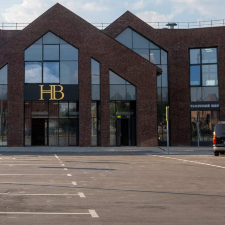
Получить контакты
Посмотреть на карте
Предлагается в аренду помещение в ТЦ "Галерея Новые
Вешки". Формат помещения: street-mall площадью 597.9 кв. м.,
с возможностью частичной аренды площади 145.2 м2 на 1
этаже. В прямую аренду, на срок от 1 (одного) года с
предоплатой за 1 (один) месяц (с возможностью арендных
каникул). Включено в ставку: эксп...
471 (+2)
Навигация
Характеристики
О помещении
Где находится
Контакты
Другие объявления
Характеристики помещения
№ объявления
103817
Дата размещения
09.06.2023
Город
Мытищи
Адрес
поселок Вешки, Заводская улица, д.стр16