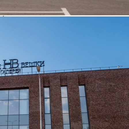
Расположено
Торговый Центр
Этаж
1
Предлагается
Аренда
Желаемый / подходящий вид деятельности
Не указано
Назначение
Не указано
Размер площади (м2)
597.9
Цена за помещение
1 963 105 руб.
Цена за 1 кв. м
3 284 руб.
О помещении