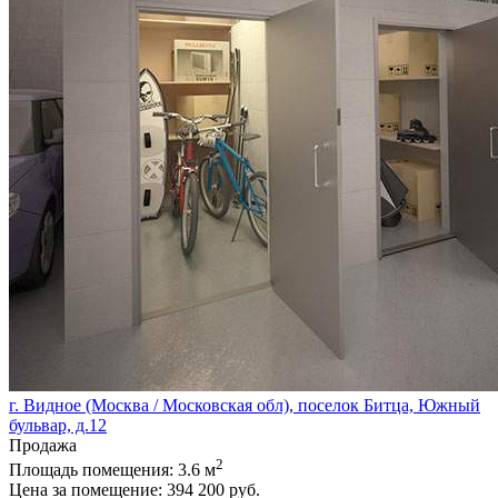
г. Видное (Москва / Московская обл), поселок Битца, Южный
бульвар, д.12
Продажа
2
Площадь помещения:
3.6 м
Цена за помещение:
394 200 руб.