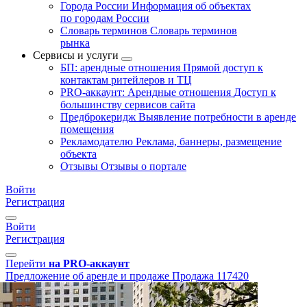
Города России
Информация об объектах
по городам России
Словарь терминов
Словарь терминов
рынка
Сервисы и услуги
БП: арендные отношения
Прямой доступ к
контактам ритейлеров и ТЦ
PRO-аккаунт: Арендные отношения
Доступ к
большинству сервисов сайта
Предброкеридж
Выявление потребности в аренде
помещения
Рекламодателю
Реклама, баннеры, размещение
объекта
Отзывы
Отзывы о портале
Войти
Регистрация
Войти
Регистрация
Перейти
на PRO-аккаунт
Предложение об аренде и продаже
Продажа
117420