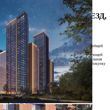
117420 - Г. МОСКВА,
СТРОИТЕЛЬНЫЙ ПРОЕЗД,
Д.9СТР9
Москва / Московская обл
Получить контакты
Посмотреть на карте
Прямая продажа от застройщика! Кладовая номер 86 общей
площадью 6 кв. м на -1-м этаже в ЖК "Sky Garden".
Дополнительная скидка 2% на покупку 2-й и последующей
недвижимости: для клиентов предоставляется специальная
скидка до 2%. Скидку на вторую или последующую покупку
можно получить при приобретении первого...
162 (+1)
Навигация
Характеристики
О помещении
Где находится
Контакты
Другие объявления