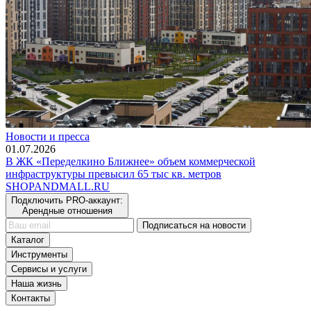
Новости и пресса
01.07.2026
В ЖК «Переделкино Ближнее» объем коммерческой
инфраструктуры превысил 65 тыс кв. метров
SHOP
AND
MALL.RU
Подключить PRO-аккаунт:
Арендные отношения
Подписаться на новости
Каталог
Инструменты
Сервисы и услуги
Наша жизнь
Контакты