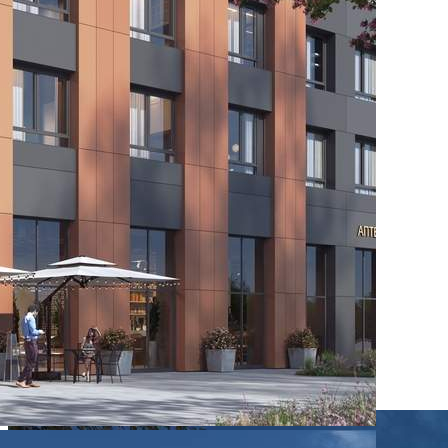
Характеристики помещения
№ объявления
117420
Дата размещения
27.08.2025
Город
Москва
Адрес
Строительный проезд, д.9стр9
Расположено
Этаж
-1
Предлагается
Продажа
Желаемый / подходящий вид деятельности
Не указано
Назначение
Не указано
Размер площади (м2)
6
Цена за помещение
1 583 800 руб.
О помещении