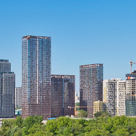
Прямая продажа от застройщика! Кладовая номер 129 общей
площадью 3.5 кв.м. на -3-м этаже в ЖК Sydney City.
[#6034419#]
Где находится