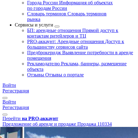
Города России
Информация об объектах
по городам России
Словарь терминов
Словарь терминов
рынка
Сервисы и услуги
БП: арендные отношения
Прямой доступ к
контактам ритейлеров и ТЦ
PRO-аккаунт: Арендные отношения
Доступ к
большинству сервисов сайта
Предброкеридж
Выявление потребности в аренде
помещения
Рекламодателю
Реклама, баннеры, размещение
объекта
Отзывы
Отзывы о портале
Войти
Регистрация
Войти
Регистрация
Перейти
на PRO-аккаунт
Предложение об аренде и продаже
Продажа
110334