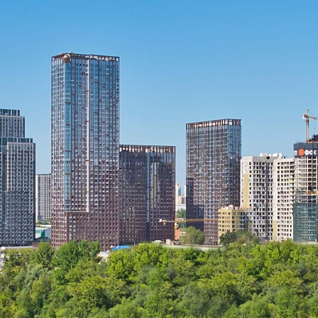
Продажа
Желаемый / подходящий вид деятельности
Не указано
Назначение
Не указано
Размер площади (м2)
3.5
Цена за помещение
1 024 500 руб.
О помещении