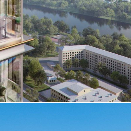
Получить контакты
Посмотреть на карте
Прямая продажа от застройщика! Кладовая номер 129 общей
площадью 3.5 кв.м. на -3-м этаже в ЖК Sydney City.
[#6034419#]
664 (+2)
Навигация
Характеристики
О помещении
Где находится
Контакты
Другие объявления
Характеристики помещения
№ объявления
110334
Дата размещения
03.07.2024
Город
Москва
Адрес
Шеногина улица, д.2
Расположено
Этаж
-3
Предлагается