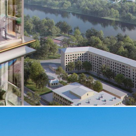
Получить контакты
Посмотреть на карте
Прямая продажа от застройщика! Кладовая номер 129 общей
площадью 3.5 кв.м. на -3-м этаже в ЖК Sydney City.
[#5980904#]
402 (+2)
Навигация
Характеристики
О помещении
Где находится
Контакты
Другие объявления
Характеристики помещения
№ объявления
109676
Дата размещения
12.06.2024
Город
Москва
Адрес
Шеногина улица, д.2
Расположено
Этаж
-3
Предлагается