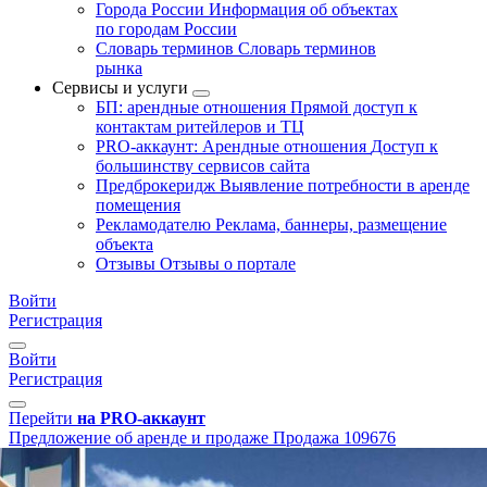
Города России
Информация об объектах
по городам России
Словарь терминов
Словарь терминов
рынка
Сервисы и услуги
БП: арендные отношения
Прямой доступ к
контактам ритейлеров и ТЦ
PRO-аккаунт: Арендные отношения
Доступ к
большинству сервисов сайта
Предброкеридж
Выявление потребности в аренде
помещения
Рекламодателю
Реклама, баннеры, размещение
объекта
Отзывы
Отзывы о портале
Войти
Регистрация
Войти
Регистрация
Перейти
на PRO-аккаунт
Предложение об аренде и продаже
Продажа
109676