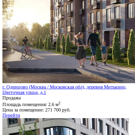
г. Одинцово (Москва / Московская обл), деревня Митькино,
Цветочная улица, д.1
Продажа
2
Площадь помещения:
2.6 м
Цена за помещение:
271 700 руб.
Перейти