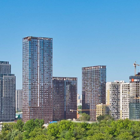
Прямая продажа от застройщика! Кладовая номер 129 общей
площадью 3.5 кв.м. на -3-м этаже в ЖК Sydney City.
[#5980904#]
Где находится