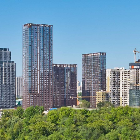
Продажа
Желаемый / подходящий вид деятельности
Не указано
Назначение
Не указано
Размер площади (м2)
3.5
Цена за помещение
1 024 500 руб.
О помещении