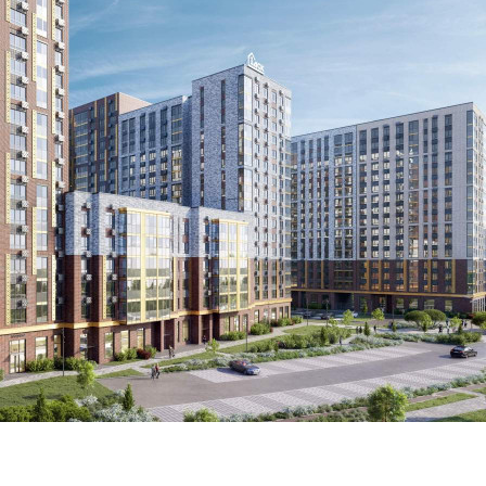
Прямая продажа от застройщика! Кладовая номер 194 общей
площадью 2.9 кв. м на -1-м этаже в ЖК «1-й
Ясеневский»[#7799701#]
Где находится