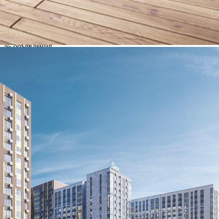
Где находится
Контакты
Другие объявления
Характеристики помещения
№ объявления
121886
Дата размещения
09.08.2026
Город
Москва
Адрес
Новомихайловское шоссе, д.1к3
Расположено
Этаж
-1
Предлагается
Продажа
Желаемый / подходящий вид деятельности
Не указано
Назначение
Не указано
Размер площади (м2)
2.9
Цена за помещение