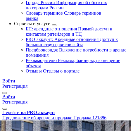
Города России
Информация об объектах
по городам России
Словарь терминов
Словарь терминов
рынка
Сервисы и услуги
БП: арендные отношения
Прямой доступ к
контактам ритейлеров и ТЦ
PRO-аккаунт: Арендные отношения
Доступ к
большинству сервисов сайта
Предброкеридж
Выявление потребности в аренде
помещения
Рекламодателю
Реклама, баннеры, размещение
объекта
Отзывы
Отзывы о портале
Войти
Регистрация
Войти
Регистрация
Перейти
на PRO-аккаунт
Предложение об аренде и продаже
Продажа
121886