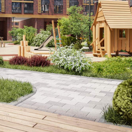
Продажа
121886 - Г. МОСКВА,
НОВОМИХАЙЛОВСКОЕ
ШОССЕ, Д.1К3
Москва / Московская обл
Получить контакты
Посмотреть на карте
Прямая продажа от застройщика! Кладовая номер 194 общей
площадью 2.9 кв. м на -1-м этаже в ЖК «1-й
Ясеневский»[#7799701#]
288 (+1)
Навигация
Характеристики
О помещении