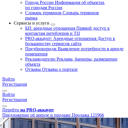
Города России
Информация об объектах
по городам России
Словарь терминов
Словарь терминов
рынка
Сервисы и услуги
БП: арендные отношения
Прямой доступ к
контактам ритейлеров и ТЦ
PRO-аккаунт: Арендные отношения
Доступ к
большинству сервисов сайта
Предброкеридж
Выявление потребности в аренде
помещения
Рекламодателю
Реклама, баннеры, размещение
объекта
Отзывы
Отзывы о портале
Войти
Регистрация
Войти
Регистрация
Перейти
на PRO-аккаунт
Предложение об аренде и продаже
Продажа
121966