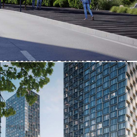
Продажа
121966 - Г. МОСКВА,
ЛЕТНИКОВСКАЯ УЛИЦА,
Д.11/10СТР22
Москва / Московская обл
Получить контакты
Посмотреть на карте
Помещение площадью 144,4 кв. м. в комплексе небоскребов
HIGH LIFE. В шаговой доступности от м. Павелецкая и
Садового кольца. Отдельный вход. Витринное остекление 4,5
м. На проекте действует рассрочка. Ежемесячные или
ежеквартальные платежи. Предоставляется на 18 месяцев, но
не позднее августа 2027 года. ПВ...
144 (+2)
Навигация