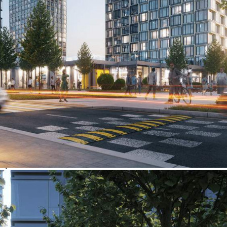
Характеристики
О помещении
Где находится
Контакты
Другие объявления
Характеристики помещения
№ объявления
121966
Дата размещения
25.12.2025
Город
Москва
Адрес
Летниковская улица, д.11/10стр22
Расположено
Этаж
1
Предлагается
Продажа
Желаемый / подходящий вид деятельности
Не указано
Назначение
Не указано