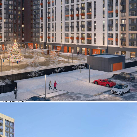
Контакты
Другие объявления
Характеристики помещения
№ объявления
120528
Дата размещения
04.12.2025
Город
Москва
Адрес
Ленинградское шоссе, д.228к4
Расположено
Этаж
1
Предлагается
Продажа
Желаемый / подходящий вид деятельности
Не указано
Назначение
Не указано
Размер площади (м2)
34.7
Цена за помещение
9 471 360 руб.