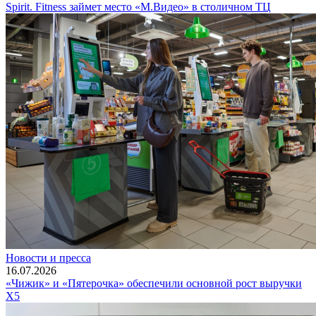
Spirit. Fitness займет место «М.Видео» в столичном ТЦ
Новости и пресса
16.07.2026
«Чижик» и «Пятерочка» обеспечили основной рост выручки
X5