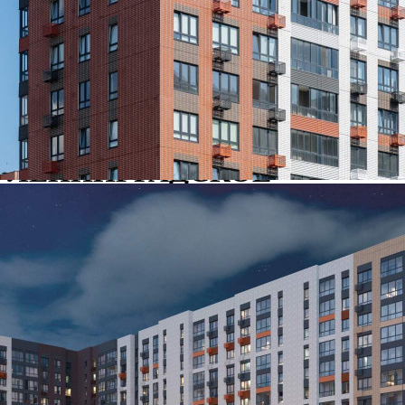
Продажа
120528 - Г. МОСКВА,
ЛЕНИНГРАДСКОЕ
ШОССЕ, Д.228К4
Москва / Московская обл
Получить контакты
Посмотреть на карте
Предлагается в продажу торговое помещение, расположенное
в ЖК «1-й Ленинградский»[#7533578#]
208 (+)
Навигация
Характеристики
О помещении
Где находится