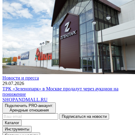
Новости и пресса
29.07.2026
ТРК «Зеленопарк» в Москве продадут через аукцион на
понижение
SHOP
AND
MALL.RU
Подключить PRO-аккаунт:
Арендные отношения
Подписаться на новости
Каталог
Инструменты