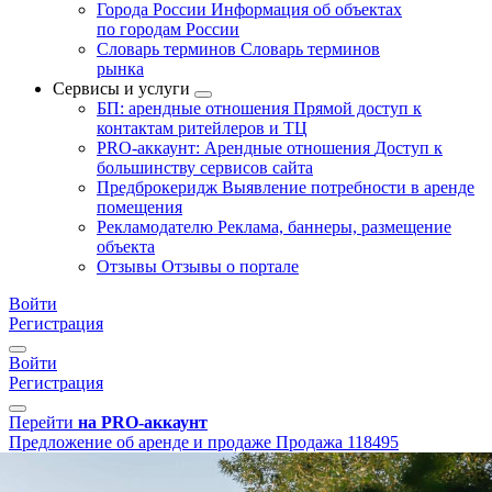
Города России
Информация об объектах
по городам России
Словарь терминов
Словарь терминов
рынка
Сервисы и услуги
БП: арендные отношения
Прямой доступ к
контактам ритейлеров и ТЦ
PRO-аккаунт: Арендные отношения
Доступ к
большинству сервисов сайта
Предброкеридж
Выявление потребности в аренде
помещения
Рекламодателю
Реклама, баннеры, размещение
объекта
Отзывы
Отзывы о портале
Войти
Регистрация
Войти
Регистрация
Перейти
на PRO-аккаунт
Предложение об аренде и продаже
Продажа
118495