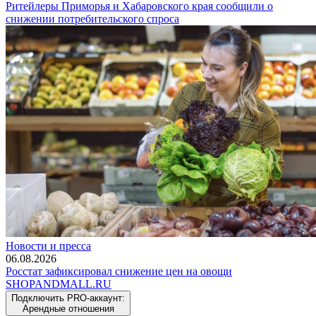
Ритейлеры Приморья и Хабаровского края сообщили о
снижении потребительского спроса
Новости и пресса
06.08.2026
Росстат зафиксировал снижение цен на овощи
SHOP
AND
MALL.RU
Подключить PRO-аккаунт:
Арендные отношения