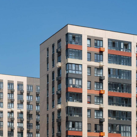
Не указано
Назначение
Не указано
Размер площади (м2)
3
Цена за помещение
339 000 руб.
О помещении