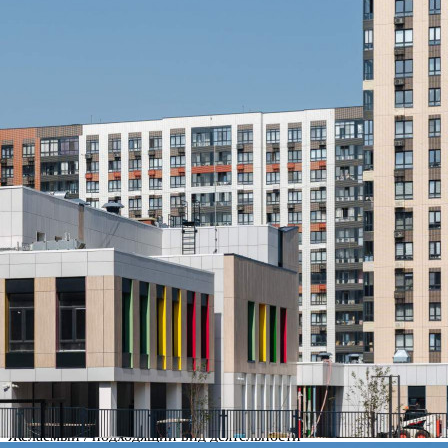
Ленинградский»[#7370109#]
378 (+2)
Навигация
Характеристики
О помещении
Где находится
Контакты
Другие объявления
Характеристики помещения
№ объявления
118495
Дата размещения
06.08.2026
Город
Москва
Адрес
Ленинградское шоссе, д.228к4
Расположено
Этаж
-1
Предлагается
Продажа
Желаемый / подходящий вид деятельности