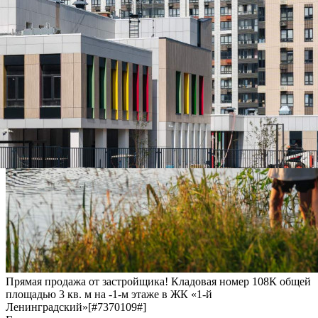
Прямая продажа от застройщика! Кладовая номер 108К общей
площадью 3 кв. м на -1-м этаже в ЖК «1-й
Ленинградский»[#7370109#]