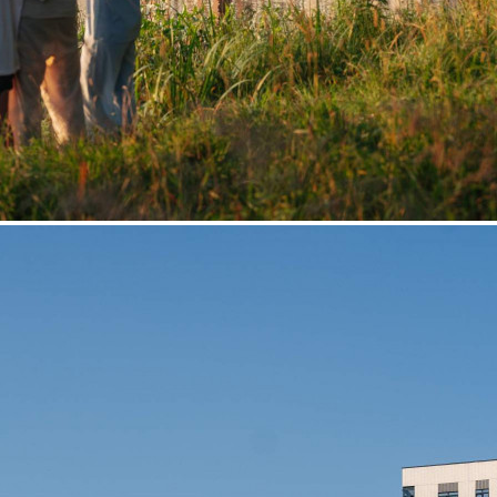
Продажа
118495 - Г. МОСКВА,
ЛЕНИНГРАДСКОЕ
ШОССЕ, Д.228К4
Москва / Московская обл
Получить контакты
Посмотреть на карте
Прямая продажа от застройщика! Кладовая номер 108К общей
площадью 3 кв. м на -1-м этаже в ЖК «1-й