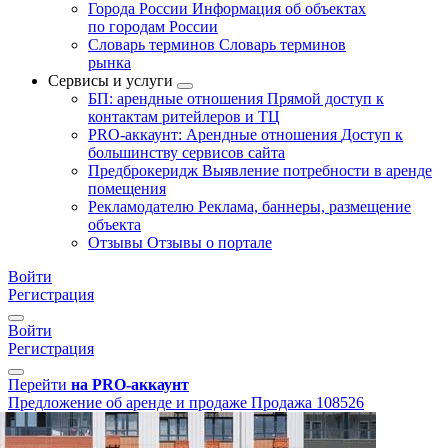
Города России
Информация об объектах
по городам России
Словарь терминов
Словарь терминов
рынка
Сервисы и услуги
БП: арендные отношения
Прямой доступ к
контактам ритейлеров и ТЦ
PRO-аккаунт: Арендные отношения
Доступ к
большинству сервисов сайта
Предброкеридж
Выявление потребности в аренде
помещения
Рекламодателю
Реклама, баннеры, размещение
объекта
Отзывы
Отзывы о портале
Войти
Регистрация
Войти
Регистрация
Перейти
на PRO-аккаунт
Предложение об аренде и продаже
Продажа
108526