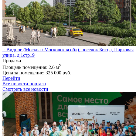
г. Видное (Москва / Московская обл), поселок Битца, Парковая
улица, д.1стр19
Продажа
2
Площадь помещения:
2.6 м
Цена за помещение:
325 000 руб.
Перейти
Все новости портала
Смотреть все новости