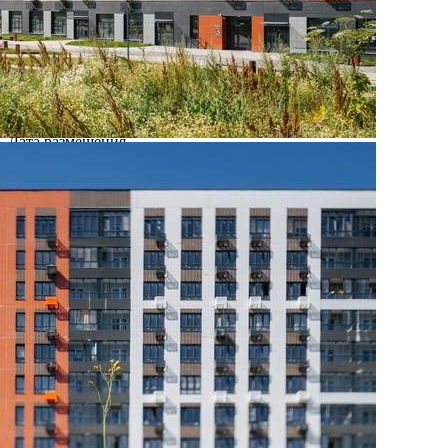
Где находится
Контакты
Другие объявления
Характеристики помещения
№ объявления
108526
Дата размещения
27.08.2025
Город
Москва
Адрес
Ленинградское шоссе, д.228Бстр1
Расположено
Этаж
-1
Предлагается
Продажа
Желаемый / подходящий вид деятельности
Не указано
Назначение
Не указано
Размер площади (м2)
2.5
Цена за помещение