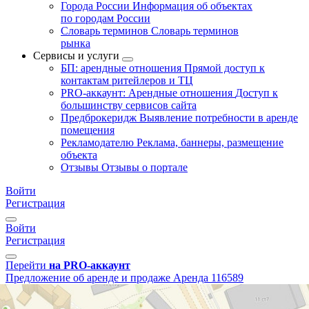
Города России
Информация об объектах
по городам России
Словарь терминов
Словарь терминов
рынка
Сервисы и услуги
БП: арендные отношения
Прямой доступ к
контактам ритейлеров и ТЦ
PRO-аккаунт: Арендные отношения
Доступ к
большинству сервисов сайта
Предброкеридж
Выявление потребности в аренде
помещения
Рекламодателю
Реклама, баннеры, размещение
объекта
Отзывы
Отзывы о портале
Войти
Регистрация
Войти
Регистрация
Перейти
на PRO-аккаунт
Предложение об аренде и продаже
Аренда
116589