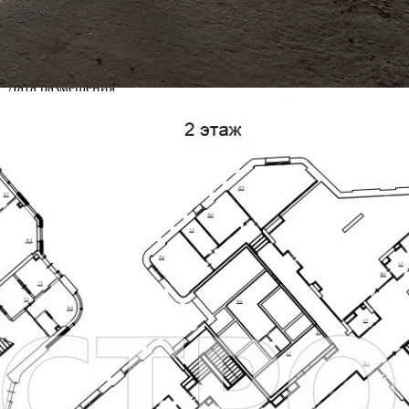
Другие объявления
Характеристики помещения
№ объявления
116589
Дата размещения
02.04.2026
Город
Москва
Адрес
Крузенштерна улица, д.6
Расположено
Жилой дом
Этаж
1
Предлагается
Аренда
Желаемый / подходящий вид деятельности
Не указано
Назначение
Не указано
Размер площади (м2)
1279.2
Цена за помещение
2 999 937 руб.