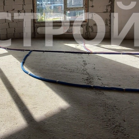
Жилой дом
116589 - Г. МОСКВА,
КРУЗЕНШТЕРНА УЛИЦА,
Д.6
Москва / Московская обл
Получить контакты
Посмотреть на карте
ЖК СИМВОЛ, помещение под размещение дошкольного
учреждения на 100 мест. Собственная площадка. Огороженная
и охраняемая территория. Центральное отопление,
водопровод, канализация, водоснабжение , приточно –
вытяжная вентиляция (приток 2 894 куб.м/ч, вытяжка 3 250
куб.м/ч) Высота потолков 3,3 м, выделенная эл.м...
490 (+3)
Навигация
Характеристики
О помещении
Где находится
Контакты