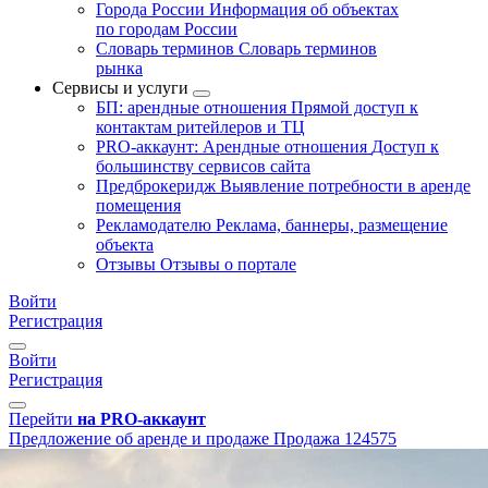
Города России
Информация об объектах
по городам России
Словарь терминов
Словарь терминов
рынка
Сервисы и услуги
БП: арендные отношения
Прямой доступ к
контактам ритейлеров и ТЦ
PRO-аккаунт: Арендные отношения
Доступ к
большинству сервисов сайта
Предброкеридж
Выявление потребности в аренде
помещения
Рекламодателю
Реклама, баннеры, размещение
объекта
Отзывы
Отзывы о портале
Войти
Регистрация
Войти
Регистрация
Перейти
на PRO-аккаунт
Предложение об аренде и продаже
Продажа
124575