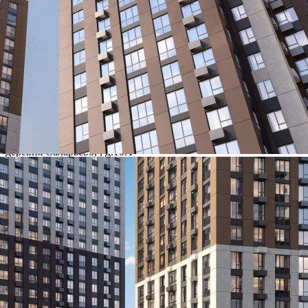
Где находится
Контакты
Другие объявления
Характеристики помещения
№ объявления
124575
Дата размещения
22.05.2026
Город
Москва
Адрес
деревня Саларьево, , д.10А
Расположено
Этаж
17
Предлагается
Продажа
Желаемый / подходящий вид деятельности
Не указано
Назначение
Не указано
Размер площади (м2)
2.1
Цена за помещение