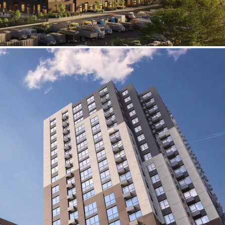
Продажа
124575 - Г. МОСКВА,
ДЕРЕВНЯ САЛАРЬЕВО, ,
Д.10А
Москва / Московская обл
Получить контакты
Посмотреть на карте
Прямая продажа от застройщика! Кладовая номер 205 общей
площадью 2.1 кв. м на 17-м этаже в ЖК «1-й
Саларьевский»[#8294074#]
82 (+2)
Навигация
Характеристики
О помещении