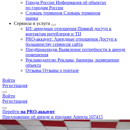
Города России
Информация об объектах
по городам России
Словарь терминов
Словарь терминов
рынка
Сервисы и услуги
БП: арендные отношения
Прямой доступ к
контактам ритейлеров и ТЦ
PRO-аккаунт: Арендные отношения
Доступ к
большинству сервисов сайта
Предброкеридж
Выявление потребности в аренде
помещения
Рекламодателю
Реклама, баннеры, размещение
объекта
Отзывы
Отзывы о портале
Войти
Регистрация
Войти
Регистрация
Перейти
на PRO-аккаунт
Предложение об аренде и продаже
Аренда
107415