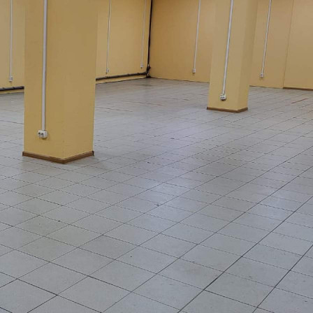
Магаданская обл
Получить контакты
Посмотреть на карте
В г. Магадан в деловом торговом центре города в отдельно
стоящем здании, для активных современных
предпринимателей: - на 2 этаже сдается оборудованная
площадь 350м2, высота потолка более 4м. Успешный салон-
бьюти сфера, с фитнес залом 150м, 10 кабинетов, 2 сан. узла,
раздевалка, зона отдыха, ресепшен (в т. ч....
309 (+1)
Навигация
Характеристики
О помещении
Где находится
Контакты
Другие объявления
Характеристики помещения
№ объявления
107415
Дата размещения
01.05.2024
Город
Магадан
Адрес
Дзержинского, д.26А