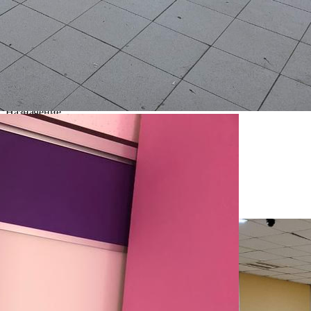
Расположено
Торговый Центр
Этаж
2
Предлагается
Аренда
Желаемый / подходящий вид деятельности
Не указано
Назначение
Не указано
Размер площади (м2)
350
Цена за помещение
350 000 руб.
Цена за 1 кв. м
1 000 руб.
О помещении