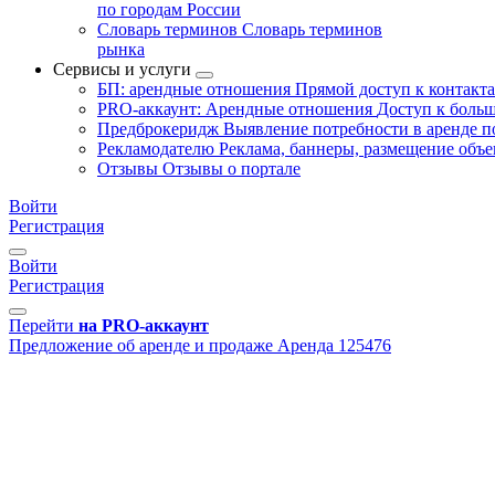
по городам России
Словарь терминов
Словарь терминов
рынка
Сервисы и услуги
БП: арендные отношения
Прямой доступ к контакт
PRO-аккаунт: Арендные отношения
Доступ к больш
Предброкеридж
Выявление потребности в аренде 
Рекламодателю
Реклама, баннеры, размещение объе
Отзывы
Отзывы о портале
Войти
Регистрация
Войти
Регистрация
Перейти
на PRO-аккаунт
Предложение об аренде и продаже
Аренда
125476