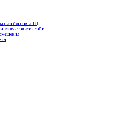
ам ритейлеров и ТЦ
инству сервисов сайта
помещения
кта