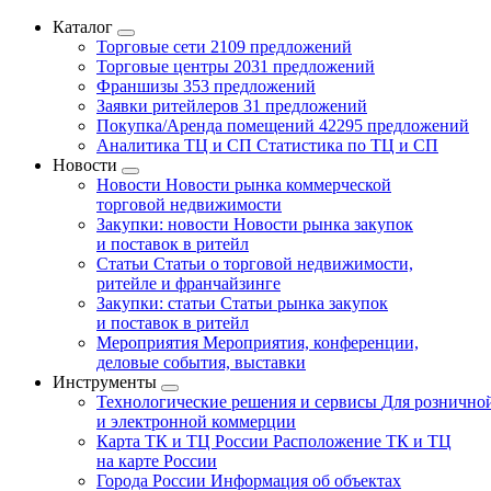
Каталог
Торговые сети
2109 предложений
Торговые центры
2031 предложений
Франшизы
353 предложений
Заявки ритейлеров
31 предложений
Покупка/Аренда помещений
42295 предложений
Аналитика ТЦ и СП
Статистика по ТЦ и СП
Новости
Новости
Новости рынка коммерческой
торговой недвижимости
Закупки: новости
Новости рынка закупок
и поставок в ритейл
Статьи
Статьи о торговой недвижимости,
ритейле и франчайзинге
Закупки: статьи
Статьи рынка закупок
и поставок в ритейл
Мероприятия
Мероприятия, конференции,
деловые события, выставки
Инструменты
Технологические решения и сервисы
Для рознично
и электронной коммерции
Карта ТК и ТЦ России
Расположение ТК и ТЦ
на карте России
Города России
Информация об объектах