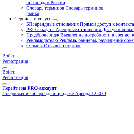
по городам России
Словарь терминов
Словарь терминов
рынка
Сервисы и услуги
БП: арендные отношения
Прямой доступ к контакт
PRO-аккаунт: Арендные отношения
Доступ к больш
Предброкеридж
Выявление потребности в аренде 
Рекламодателю
Реклама, баннеры, размещение объе
Отзывы
Отзывы о портале
Войти
Регистрация
Войти
Регистрация
Перейти
на PRO-аккаунт
Предложение об аренде и продаже
Аренда
125039