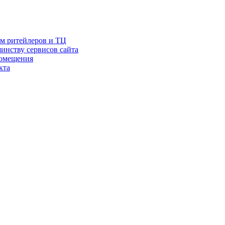
ам ритейлеров и ТЦ
инству сервисов сайта
помещения
кта