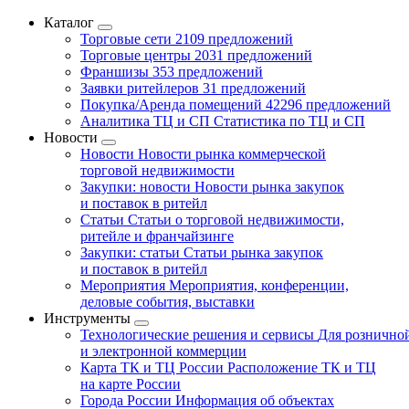
Каталог
Торговые сети
2109 предложений
Торговые центры
2031 предложений
Франшизы
353 предложений
Заявки ритейлеров
31 предложений
Покупка/Аренда помещений
42296 предложений
Аналитика ТЦ и СП
Статистика по ТЦ и СП
Новости
Новости
Новости рынка коммерческой
торговой недвижимости
Закупки: новости
Новости рынка закупок
и поставок в ритейл
Статьи
Статьи о торговой недвижимости,
ритейле и франчайзинге
Закупки: статьи
Статьи рынка закупок
и поставок в ритейл
Мероприятия
Мероприятия, конференции,
деловые события, выставки
Инструменты
Технологические решения и сервисы
Для рознично
и электронной коммерции
Карта ТК и ТЦ России
Расположение ТК и ТЦ
на карте России
Города России
Информация об объектах