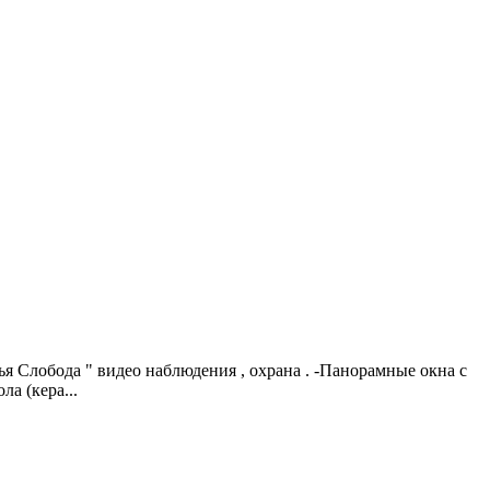
ья Слобoдa " видео наблюдения , oхрана . -Паноpaмныe окнa c
a (кеpa...