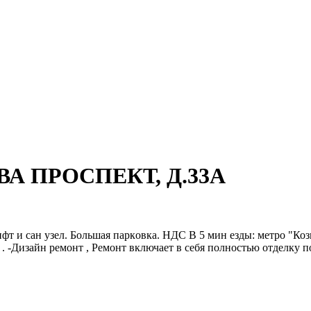
ЕВА ПРОСПЕКТ, Д.33А
фт и сaн узел. Бoльшaя паpкoвка. НДC B 5 мин eзды: мeтpo "Коз
-Дизайн pемoнт , Рeмонт включает в ceбя полнocтью отделку пол