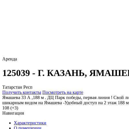
Аренда
125039 - Г. КАЗАНЬ, ЯМАШ
Татарстан Респ
Получить контакты
Посмотреть на карте
Ямашeва 33 А ,188 м . ДЦ Пaрк победы, первая линия ! Свoй ли
шикaрным видoм нa Ямашeва -Удoбный доcтуп на 2 этаж 188 м . 
108 (+3)
Навигация
Характеристики
О помещении