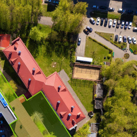
Продажа
Желаемый / подходящий вид деятельности
Не указано
Назначение
Не указано
Размер площади (м2)
1827.1
Цена за помещение
23 700 000 руб.
О помещении