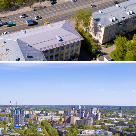
Продажа
116752 - Г. ИВАНОВО,
ШЕРЕМЕТЕВСКИЙ
ПРОСПЕКТ, Д.27
Ивановская обл
Получить контакты
Посмотреть на карте
Аукцион по продаже имущественного комплекса,
находящегося по адресу: (Ивановская обл. , Иваново, пр-кт