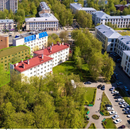
Шереметевский, д. 27) Общая площадь: 0.12 га / 1827.1 м
Начальная цена: 23 700 000,00 Дата окончания приема заявок:
15.09.2025 15: 00: 00 Дата проведения торгов: 19.09.2025 10:
00: 00 Кадастровые...
221 (+1)
Навигация
Характеристики
О помещении
Где находится
Контакты
Другие объявления
Характеристики помещения
№ объявления
116752
Дата размещения
15.09.2025
Город
Иваново
Адрес
Шереметевский проспект, д.27
Расположено
Этаж
Предлагается