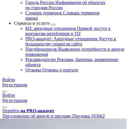
Города России
Информация об объектах
по городам России
Словарь терминов
Словарь терминов
рынка
Сервисы и услуги
БП: арендные отношения
Прямой доступ к
контактам ритейлеров и ТЦ
PRO-аккаунт: Арендные отношения
Доступ к
большинству сервисов сайта
Предброкеридж
Выявление потребности в аренде
помещения
Рекламодателю
Реклама, баннеры, размещение
объекта
Отзывы
Отзывы о портале
Войти
Регистрация
Войти
Регистрация
Перейти
на PRO-аккаунт
Предложение об аренде и продаже
Продажа
103662