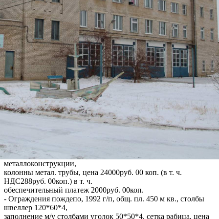
коп.) в т. ч. обеспечительный платеж 45808руб. 33коп.
- Подземного сооружения, 1992г/п, этажность 1, общ. пл.
93кв. м., фундамент
ленточный, стены силикатный кирпич, перегородки ж/б
плиты, балки ж/б ригеля,
электроснабжение, цена 127300руб. 00коп. (в т. ч.
НДС1527руб. 60коп.) в т. ч.
обеспечительный платеж 10608 руб. 33коп.
- Здания АЗС, 1992 г/п, этажность 1, общ. пл. 24,4кв. м.,
фундамент ленточный,
стены силикатный кирпич, перекрытия ж/б плиты, кровля
металлопрофиль, цена
47300руб. 00коп. в т. ч. НДС567руб. 60коп. в т. ч.
обеспечительный платеж 3941
руб. 67коп.
- Учебной башни, 1992г/п, этажность 4, общ. пл. 51,04 кв. м.,
фундамент свайный
жб монолитный, стены, кровля деревянная доска, балки
металлоконструкции,
колонны метал. трубы, цена 24000руб. 00 коп. (в т. ч.
НДС288руб. 00коп.) в т. ч.
обеспечительный платеж 2000руб. 00коп.
- Ограждения пождепо, 1992 г/п, общ. пл. 450 м кв., столбы
швеллер 120*60*4,
заполнение м/у столбами уголок 50*50*4, сетка рабица, цена