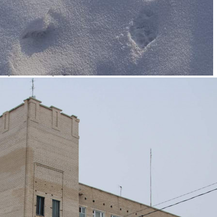
Предлагается
Продажа
Желаемый / подходящий вид деятельности
Не указано
Назначение
Не указано
Размер площади (м2)
2785
Цена за помещение
13 309 500 руб.
О помещении