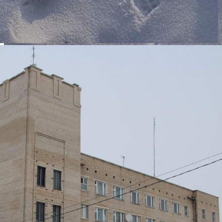
- Здания пожарного депо, 1993 г/п., фундамент монолитный,
сборный ж/б,
этажность 4, общ. пл. 2785,3 м. кв, стены кирпич, перекрытия
сборный ж/б, кровля
металлошифер,
водопровод,
отопление,
электроснабжение, цена 13309500,00руб. (в т. ч.
НДС2218250руб. 00коп) в т. ч. обеспечительный платеж
1109125руб. 00 коп.
- Здания склада пенообразователя, 1992 г/в, этажность 1, общ.
пл. 133,4 кв. м.,
фундамент ленточный, стены керамический кирпич, балки ж/
б армированные,
колонны силикатный кирпич, кровля рулонная (рубероид),
отопление
центральное, электроснабжение, цена 549700руб. 00коп. (в т.
ч. НДС 91616руб. 67