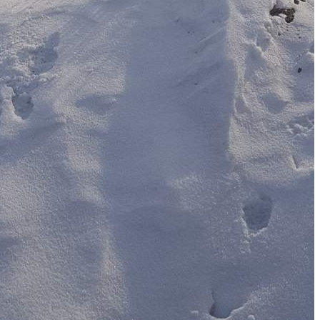
кирпич, перекрытия сборный ж/б, кровля металлошифер,
водопровод, отопление, электроснабжение, цена
13309500,00руб. (в т. ч. НДС2218250руб. 00коп) в т. ч.
обеспечительный платеж 1109125руб. 00 коп....
410 (+1)
Навигация
Характеристики
О помещении
Где находится
Контакты
Другие объявления
Характеристики помещения
№ объявления
103662
Дата размещения
12.05.2023
Город
Чита
Адрес
поселок городского типа Ясногорск
Расположено
Этаж
4