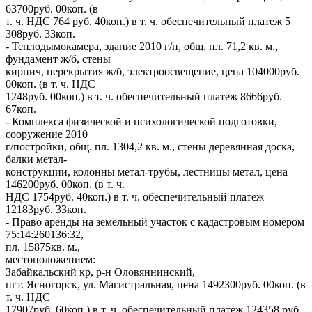
63700руб. 00коп. (в
т. ч. НДС 764 руб. 40коп.) в т. ч. обеспечительный платеж 5
308руб. 33коп.
- Теплодымокамера, здание 2010 г/п, общ. пл. 71,2 кв. м.,
фундамент ж/б, стены
кирпич, перекрытия ж/б, электроосвещение, цена 104000руб.
00коп. (в т. ч. НДС
1248руб. 00коп.) в т. ч. обеспечительный платеж 8666руб.
67коп.
- Комплекса физической и психологической подготовки,
сооружение 2010
г/постройки, общ. пл. 1304,2 кв. м., стены деревянная доска,
балки метал-
конструкции, колонны метал-трубы, лестницы метал, цена
146200руб. 00коп. (в т. ч.
НДС 1754руб. 40коп.) в т. ч. обеспечительный платеж
12183руб. 33коп.
- Право аренды на земельный участок с кадастровым номером
75:14:260136:32,
пл. 15875кв. м.,
местоположением:
Забайкальский кр, р-н Оловяннинский,
пгт. Ясногорск, ул. Магистральная, цена 1492300руб. 00коп. (в
т. ч. НДС
17907руб. 60коп.) в т. ч. обеспечительный платеж 124358 руб.