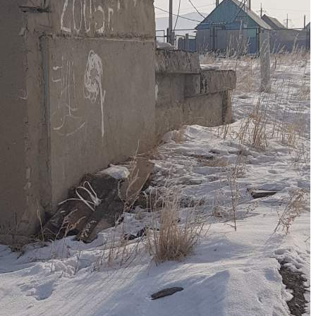
Продажа
103662 - Г. ЧИТА, ПОСЕЛОК
ГОРОДСКОГО ТИПА
ЯСНОГОРСК
Забайкальский край
Получить контакты
Посмотреть на карте
- Здания пожарного депо, 1993 г/п., фундамент монолитный,
сборный ж/б, этажность 4, общ. пл. 2785,3 м. кв, стены