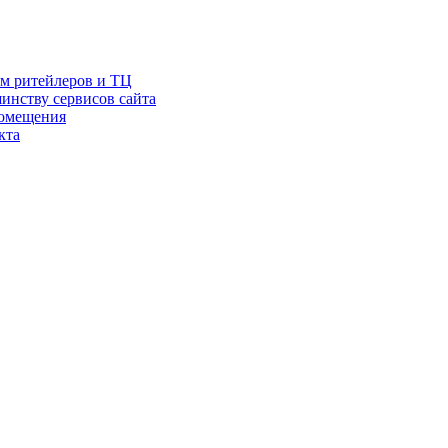
ам ритейлеров и ТЦ
инству сервисов сайта
помещения
кта