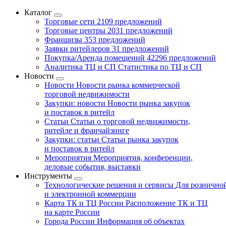
Каталог
Торговые сети
2109 предложений
Торговые центры
2031 предложений
Франшизы
353 предложений
Заявки ритейлеров
31 предложений
Покупка/Аренда помещений
42296 предложений
Аналитика ТЦ и СП
Статистика по ТЦ и СП
Новости
Новости
Новости рынка коммерческой
торговой недвижимости
Закупки: новости
Новости рынка закупок
и поставок в ритейл
Статьи
Статьи о торговой недвижимости,
ритейле и франчайзинге
Закупки: статьи
Статьи рынка закупок
и поставок в ритейл
Мероприятия
Мероприятия, конференции,
деловые события, выставки
Инструменты
Технологические решения и сервисы
Для рознично
и электронной коммерции
Карта ТК и ТЦ России
Расположение ТК и ТЦ
на карте России
Города России
Информация об объектах