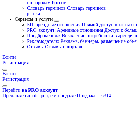
по городам России
Словарь терминов
Словарь терминов
рынка
Сервисы и услуги
БП: арендные отношения
Прямой доступ к контакт
PRO-аккаунт: Арендные отношения
Доступ к больш
Предброкеридж
Выявление потребности в аренде 
Рекламодателю
Реклама, баннеры, размещение объе
Отзывы
Отзывы о портале
Войти
Регистрация
Войти
Регистрация
Перейти
на PRO-аккаунт
Предложение об аренде и продаже
Продажа
116314