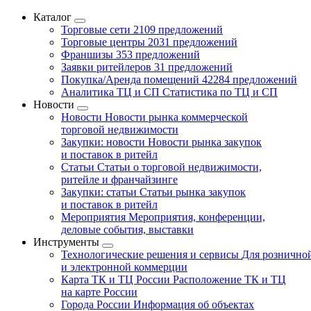
Каталог
Торговые сети
2109 предложений
Торговые центры
2031 предложений
Франшизы
353 предложений
Заявки ритейлеров
31 предложений
Покупка/Аренда помещений
42284 предложений
Аналитика ТЦ и СП
Статистика по ТЦ и СП
Новости
Новости
Новости рынка коммерческой
торговой недвижимости
Закупки: новости
Новости рынка закупок
и поставок в ритейл
Статьи
Статьи о торговой недвижимости,
ритейле и франчайзинге
Закупки: статьи
Статьи рынка закупок
и поставок в ритейл
Мероприятия
Мероприятия, конференции,
деловые события, выставки
Инструменты
Технологические решения и сервисы
Для рознично
и электронной коммерции
Карта ТК и ТЦ России
Расположение ТК и ТЦ
на карте России
Города России
Информация об объектах