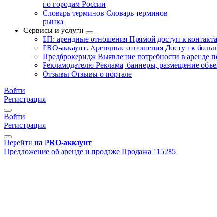
по городам России
Словарь терминов
Словарь терминов
рынка
Сервисы и услуги
БП: арендные отношения
Прямой доступ к контакт
PRO-аккаунт: Арендные отношения
Доступ к больш
Предброкеридж
Выявление потребности в аренде 
Рекламодателю
Реклама, баннеры, размещение объе
Отзывы
Отзывы о портале
Войти
Регистрация
Войти
Регистрация
Перейти
на PRO-аккаунт
Предложение об аренде и продаже
Продажа
115285