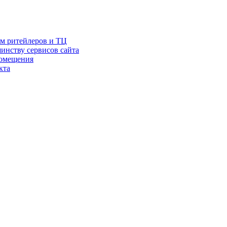
ам ритейлеров и ТЦ
инству сервисов сайта
помещения
кта