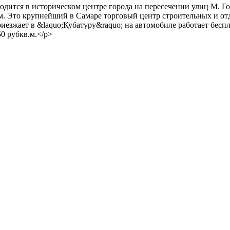
одится в историческом центре города на пересечении улиц М. Го
. м. Это крупнейший в Самаре торговый центр строительных и о
риезжает в &laquo;Кубатуру&raquo; на автомобиле работает бесп
0 рубкв.м.</p>