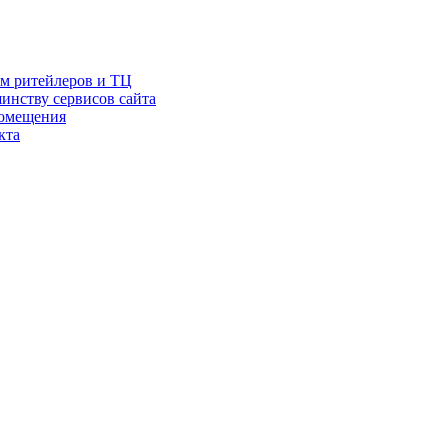
ам ритейлеров и ТЦ
инству сервисов сайта
помещения
кта