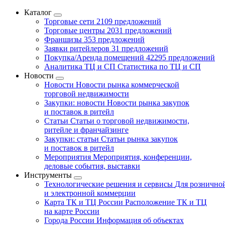
Каталог
Торговые сети
2109 предложений
Торговые центры
2031 предложений
Франшизы
353 предложений
Заявки ритейлеров
31 предложений
Покупка/Аренда помещений
42295 предложений
Аналитика ТЦ и СП
Статистика по ТЦ и СП
Новости
Новости
Новости рынка коммерческой
торговой недвижимости
Закупки: новости
Новости рынка закупок
и поставок в ритейл
Статьи
Статьи о торговой недвижимости,
ритейле и франчайзинге
Закупки: статьи
Статьи рынка закупок
и поставок в ритейл
Мероприятия
Мероприятия, конференции,
деловые события, выставки
Инструменты
Технологические решения и сервисы
Для рознично
и электронной коммерции
Карта ТК и ТЦ России
Расположение ТК и ТЦ
на карте России
Города России
Информация об объектах