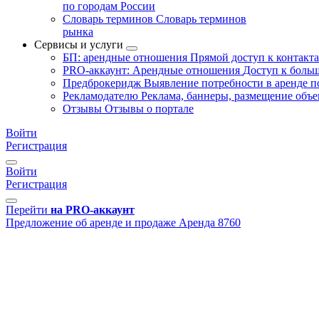
по городам России
Словарь терминов
Словарь терминов
рынка
Сервисы и услуги
БП: арендные отношения
Прямой доступ к контакт
PRO-аккаунт: Арендные отношения
Доступ к больш
Предброкеридж
Выявление потребности в аренде 
Рекламодателю
Реклама, баннеры, размещение объе
Отзывы
Отзывы о портале
Войти
Регистрация
Войти
Регистрация
Перейти
на PRO-аккаунт
Предложение об аренде и продаже
Аренда
8760