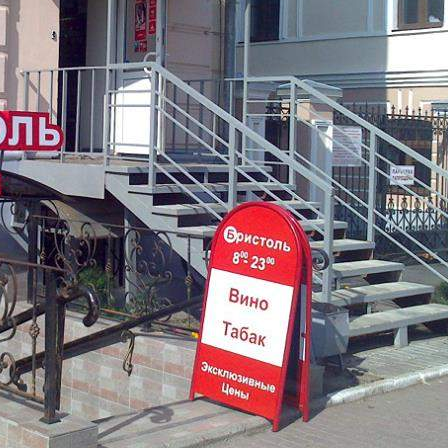
Получить контакты
Посмотреть на карте
Продам торговое помещение 80 кв.м. в центре г. Владимира, в
100м. от "Золотых Ворот" цокольный этаж, все
коммуникации, свежий ремонт, Прямоугольной планировки
(2 колонны в центре зала), подсобное помещение 10 кв.м.
Возможна продажа в качестве арендного бизнеса.
889 (+1)
Навигация
Характеристики
О помещении
Где находится
Контакты
Другие объявления
Характеристики помещения
№ объявления
8052
Дата размещения
20.01.2020
Город
Владимир
Адрес
ул. Большая Московская, д.9
Расположено