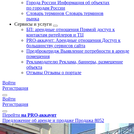
Города России
Информация об объектах
по городам России
Словарь терминов
Словарь терминов
рынка
Сервисы и услуги
БП: арендные отношения
Прямой доступ к
контактам ритейлеров и ТЦ
PRO-аккаунт: Арендные отношения
Доступ к
большинству сервисов сайта
Предброкеридж
Выявление потребности в аренде
помещения
Рекламодателю
Реклама, баннеры, размещение
объекта
Отзывы
Отзывы о портале
Войти
Регистрация
Войти
Регистрация
Перейти
на PRO-аккаунт
Предложение об аренде и продаже
Продажа
8052