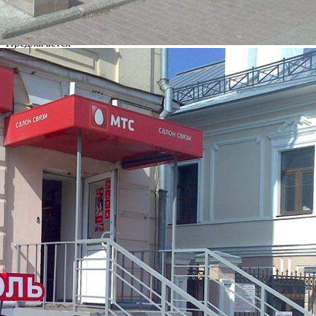
Street retail
Этаж
0
Предлагается
Продажа
Желаемый / подходящий вид деятельности
Не указан
Назначение
Торговое
Размер площади (м2)
80
Цена за помещение
11 000 000 руб.
Цена за 1 кв. м
137 500 руб.
О помещении