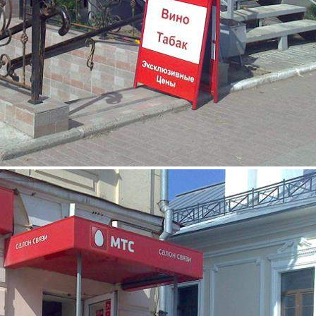
Продажа
Street retail
8052 - Г. ВЛАДИМИР, УЛ.
БОЛЬШАЯ МОСКОВСКАЯ,
Д.9
Владимирская обл