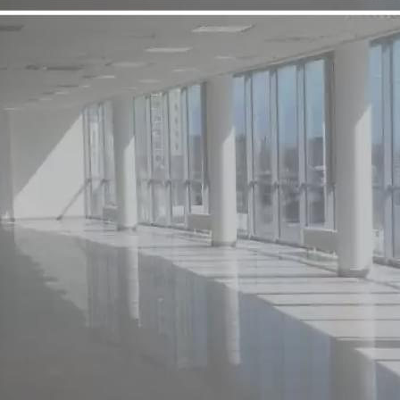
Аренда
Торговый Центр
7506 - Г. МАГНИТОГОРСК,
УЛ. МАГНИТНАЯ Д. 111
Челябинская обл
Получить контакты
Посмотреть на карте
Имеется удобный подъезд, парковка.
797 (+1)
Навигация
Характеристики
О помещении
Где находится
Контакты
Другие объявления
Характеристики помещения
№ объявления
7506
Дата размещения