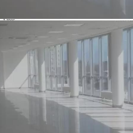
20.01.2020
Город
Магнитогорск
Адрес
ул. Магнитная д. 111
Расположено
Торговый Центр
Этаж
1-2
Предлагается
Аренда
Желаемый / подходящий вид деятельности
Не указан
Назначение
Торговое
Размер площади (м2)
1300
Цена за помещение
520 000 руб.
Цена за 1 кв. м
4 800 руб.
О помещении
<p>Имеется удобный подъезд, парковка.</p>
Где находится