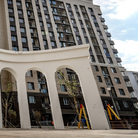
«ЗЕЛЕНОГРАД СИТИ»
Москва / Московская обл
Получить контакты
Посмотреть на карте
Новый ЖК «Зеленоград Сити» предлагает вам помещения для
развития и расширения вашего бизнеса! Жилой комплекс,
расположенный в самом центре г. Зеленоград, (
Москва)новый формат района!!! Взаимовыгодные условия,
индивидуальный подход, предлагаем площади для вас в
разных вариациях! Наши площади от 37 кв.м до 30...
892 (+1)
Навигация
Характеристики
О помещении
Где находится
Контакты
Другие объявления
Характеристики помещения
№ объявления
41395
Дата размещения