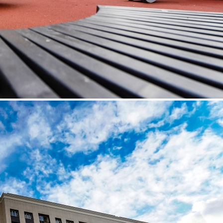
Аренда
Street retail
41395 - Г. МОСКВА,
ЗЕЛЕНОГРАД, 3-Й
МИКРОРАЙОН ЖК