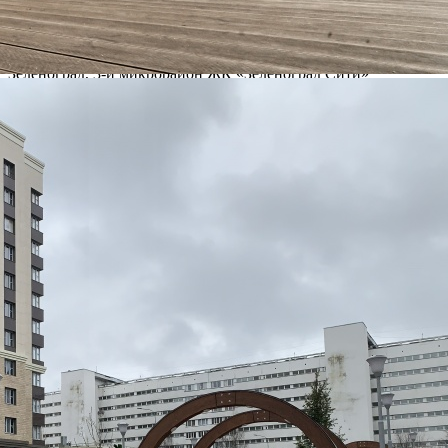
20.01.2020
Город
Москва
Адрес
Зеленоград, 3-й микрорайон ЖК «Зеленоград Сити»
Расположено
Street retail
Этаж
1
Предлагается
Аренда
Желаемый / подходящий вид деятельности
Не указан
Назначение
Общ.Питание, ПСН, Торговое
Размер площади (м2)
85
Цена за помещение
153 000 руб.
Цена за 1 кв. м
21 600 руб.
О помещении