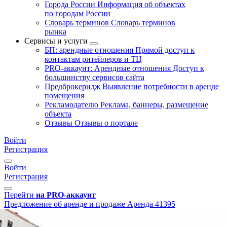
Города России
Информация об объектах
по городам России
Словарь терминов
Словарь терминов
рынка
Сервисы и услуги
БП: арендные отношения
Прямой доступ к
контактам ритейлеров и ТЦ
PRO-аккаунт: Арендные отношения
Доступ к
большинству сервисов сайта
Предброкеридж
Выявление потребности в аренде
помещения
Рекламодателю
Реклама, баннеры, размещение
объекта
Отзывы
Отзывы о портале
Войти
Регистрация
Войти
Регистрация
Перейти
на PRO-аккаунт
Предложение об аренде и продаже
Аренда
41395