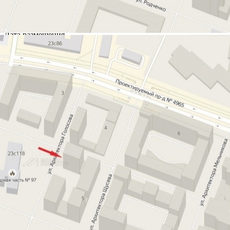
Характеристики помещения
№ объявления
39175
Дата размещения
20.01.2020
Город
Москва
Адрес
ул.Кандинского д 5
Расположено
Этаж
Предлагается
Аренда
Желаемый / подходящий вид деятельности
Торговое
Назначение
ПСН, Торговое, Услуги
Размер площади (м2)
137
Цена за помещение
343 000 руб.
Цена за 1 кв. м
30 000 руб.
О помещении