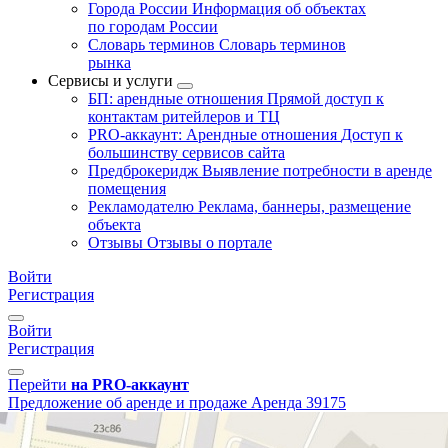
Города России
Информация об объектах
по городам России
Словарь терминов
Словарь терминов
рынка
Сервисы и услуги
БП: арендные отношения
Прямой доступ к
контактам ритейлеров и ТЦ
PRO-аккаунт: Арендные отношения
Доступ к
большинству сервисов сайта
Предброкеридж
Выявление потребности в аренде
помещения
Рекламодателю
Реклама, баннеры, размещение
объекта
Отзывы
Отзывы о портале
Войти
Регистрация
Войти
Регистрация
Перейти
на PRO-аккаунт
Предложение об аренде и продаже
Аренда
39175