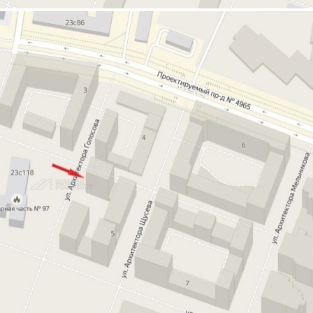
Аренда
39175 - Г. МОСКВА,
УЛ.КАНДИНСКОГО Д 5
Москва / Московская обл
Получить контакты
Посмотреть на карте
Предлагается от собственника два нежилых помещения
общей площадью 137,2 и 124,9 кв.м. с двумя отдельными
входами ( можно совместить вместе эти помещения ) в жилом
многоквартирном доме 6-9-14 переменной этажности с 2-мя
подземными уровнями 212-ти квартирный 6-ти секционный
комплекс с подземной автостоянкой...
1093 (+2)
Навигация
Характеристики
О помещении
Где находится
Контакты
Другие объявления