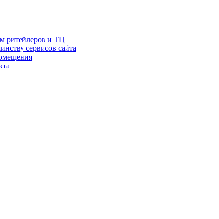
ам ритейлеров и ТЦ
инству сервисов сайта
помещения
кта