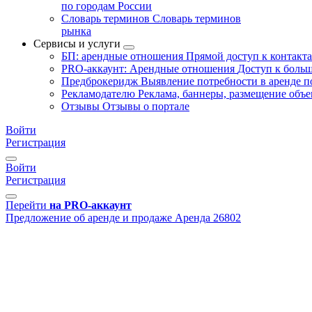
по городам России
Словарь терминов
Словарь терминов
рынка
Сервисы и услуги
БП: арендные отношения
Прямой доступ к контакт
PRO-аккаунт: Арендные отношения
Доступ к больш
Предброкеридж
Выявление потребности в аренде 
Рекламодателю
Реклама, баннеры, размещение объе
Отзывы
Отзывы о портале
Войти
Регистрация
Войти
Регистрация
Перейти
на PRO-аккаунт
Предложение об аренде и продаже
Аренда
26802