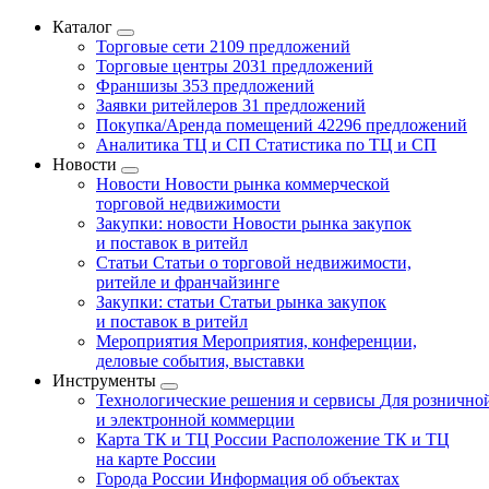
Каталог
Торговые сети
2109 предложений
Торговые центры
2031 предложений
Франшизы
353 предложений
Заявки ритейлеров
31 предложений
Покупка/Аренда помещений
42296 предложений
Аналитика ТЦ и СП
Статистика по ТЦ и СП
Новости
Новости
Новости рынка коммерческой
торговой недвижимости
Закупки: новости
Новости рынка закупок
и поставок в ритейл
Статьи
Статьи о торговой недвижимости,
ритейле и франчайзинге
Закупки: статьи
Статьи рынка закупок
и поставок в ритейл
Мероприятия
Мероприятия, конференции,
деловые события, выставки
Инструменты
Технологические решения и сервисы
Для рознично
и электронной коммерции
Карта ТК и ТЦ России
Расположение ТК и ТЦ
на карте России
Города России
Информация об объектах