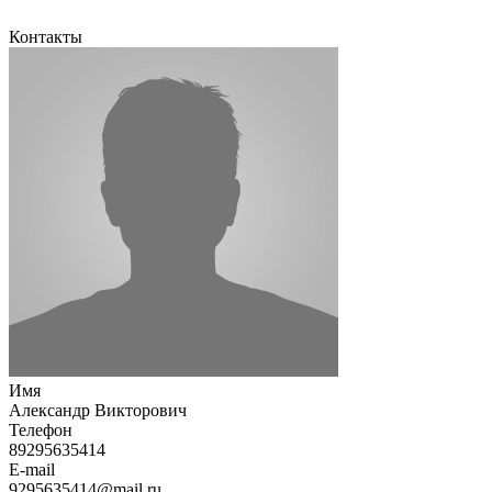
Контакты
Имя
Александр Викторович
Телефон
89295635414
E-mail
9295635414@mail.ru