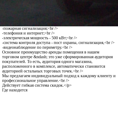
-общая площадь - 6000 кв.м. (с учетом строительства
-дополнительных площадей 1000 кв.м);<br />
-наличие парковки, также имеется зона погрузки и выгрузки
грузового автотранспорта;<br />
-системы вентиляции и кондиционирования;<br />
-пожарная сигнализация;<br />
-телефония и интернет;<br />
-электрическая мощность - 500 кВт;<br />
-система контроля доступа - пост охраны, сигнализация,<br />
-видеонаблюдение по периметру.<br />
Основное преимущество аренды помещения в нашем
торговом центре &ndash; это уже сформированная аудитория
покупателей. То есть, аудитория одного магазина,
расположенного в комплексе, автоматически становится
аудиторией остальных торговых точек.<br />
Мы предлагаем индивидуальный подход к каждому клиенту и
профессиональное управление.<br />
Действует гибкая система скидок.</p>
Где находится