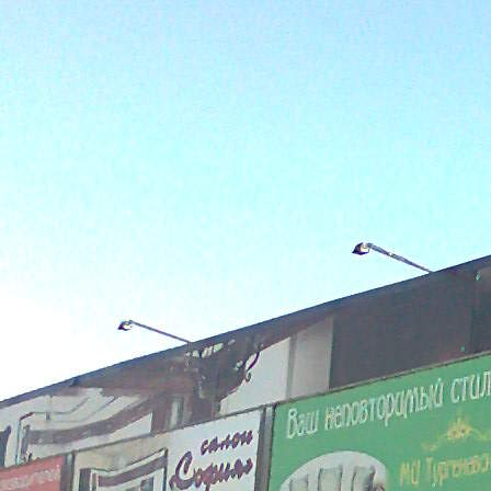
Навигация
Характеристики
О помещении
Где находится
Контакты
Другие объявления
Характеристики помещения
№ объявления
11445
Дата размещения
20.01.2020
Город
Краснодар
Адрес
Тургеневское шоссе, 8
Расположено
Торговый Центр
Этаж
1,2
Предлагается
Аренда
Желаемый / подходящий вид деятельности
Не указан