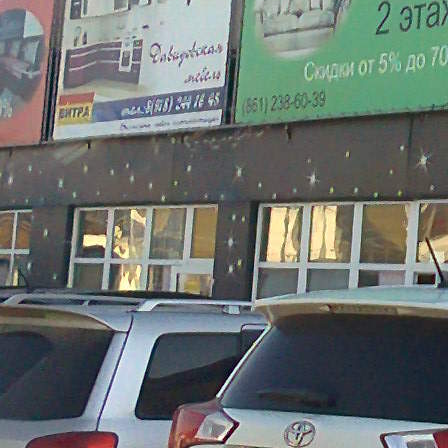
Назначение
Торговое
Размер площади (м2)
60
Цена за помещение
2 500 руб.
Цена за 1 кв. м
500 руб.
О помещении