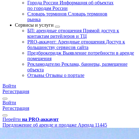
Города России
Информация об объектах
по городам России
Словарь терминов
Словарь терминов
рынка
Сервисы и услуги
БП: арендные отношения
Прямой доступ к
контактам ритейлеров и ТЦ
PRO-аккаунт: Арендные отношения
Доступ к
большинству сервисов сайта
Предброкеридж
Выявление потребности в аренде
помещения
Рекламодателю
Реклама, баннеры, размещение
объекта
Отзывы
Отзывы о портале
Войти
Регистрация
Войти
Регистрация
Перейти
на PRO-аккаунт
Предложение об аренде и продаже
Аренда
11445