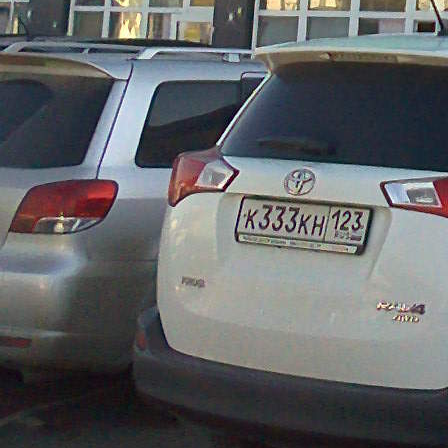
&laquo;Полет&raquo;, &laquo;Магнит&raquo;,
&laquo;Столплит Хоум&raquo; и т.д.<br />
Приглашаем арендаторов разместиться на наших торговых
площадях от 60 кв.м. до 3000 кв.м. на 1 и 2 этажах.
Помещения нашего центра можно использовать как офисные,
торговые, складские. Кроме того, возможна эксплуатация
торгово-выставочных площадей для проведения отраслевых
выставок, торгово-ярмарочных мероприятий и т.п.<br />
В связи с расширением, помимо мебельной тематики, мы
планируем открыть линию по продаже дверей, напольных
покрытий, электротоваров, освещения, обоев, текстиля и др.
Также, мы заинтересованы в открытии на нашей территории
сети универсамов или магазинов хозяйственной группы,
бытовой химии и парфюмерии. На первом этаже - кафе и
всевозможные терминалы для удобства покупателей. На
втором этаже имеется возможность размещения фитнес
&ndash; клубов, детских развлекательных центров,
танцевальных залов, банкетных залов и т.д.<br />
<br />
Наши преимущества:<br />
-идеальное расположение (1 линия, объект расположен у
пересечения двух основных дорог города на Федеральной
трассе при въезде в город);<br />
-отличная транспортная доступность;<br />
-большой пешеходный трафик;<br />