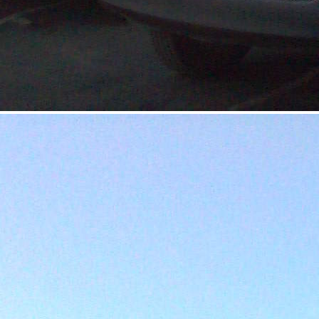
Аренда
Торговый Центр
11445 - Г. КРАСНОДАР,
ТУРГЕНЕВСКОЕ ШОССЕ, 8
Краснодарский край
Получить контакты
Посмотреть на карте
Представляем Вашему вниманию «Мебельный центр
Тургеневский» расположенный по адресу: Тургеневское
шоссе 8, формата стрит-ритейл (торговая улица) на которой
представлены такие магазины, как: «Мега Адыгея-Кубань»,
«Метро», «Полет», «Магнит», «Сто...
1248 (+1)