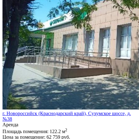
г. Новороссийск (Краснодарский край), Сухумское шоссе, д.
№38
Аренда
2
Площадь помещения:
122.2 м
Цена за помещение:
62 759 руб.