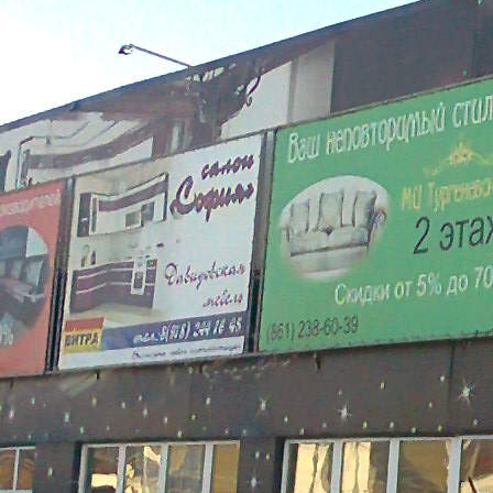
<p>Представляем Вашему вниманию &laquo;Мебельный
центр Тургеневский&raquo; расположенный по адресу:
Тургеневское шоссе 8, формата стрит-ритейл (торговая улица)
на которой представлены такие магазины, как: &laquo;Мега
Адыгея-Кубань&raquo;, &laquo;Метро&raquo;,