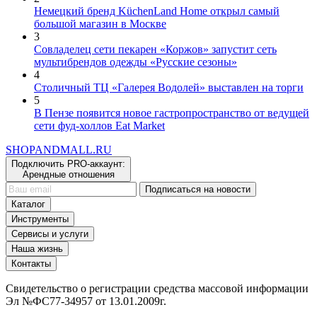
2
Немецкий бренд KüchenLand Home открыл самый
большой магазин в Москве
3
Совладелец сети пекарен «Коржов» запустит сеть
мультибрендов одежды «Русские сезоны»
4
Столичный ТЦ «Галерея Водолей» выставлен на торги
5
В Пензе появится новое гастропространство от ведущей
сети фуд-холлов Eat Market
SHOP
AND
MALL.RU
Подключить PRO-аккаунт:
Арендные отношения
Подписаться на новости
Каталог
Инструменты
Сервисы и услуги
Наша жизнь
Контакты
Свидетельство о регистрации средства массовой информации
Эл №ФС77-34957 от 13.01.2009г.