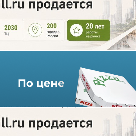
«ВкусВилл» расширяет
географию
20.07.2021 г. в 14:42
1 мин
Первые магазины российской розничной сети «Вкусвилл»
открылись в Тольятти. Площадь торговой точки по адресу
Автозаводское шоссе, д.6 составляет почти 170 кв. метров.
Второй магазин открылся несколько дней спустя по адресу ул.
Лизы Чайкиной, д. 85. Его площадь составит порядка 400 кв.
метров.