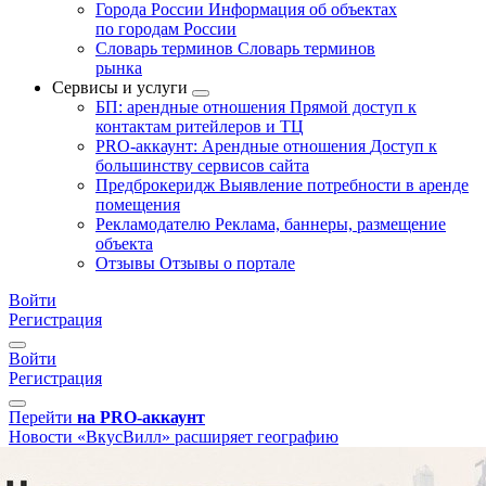
Города России
Информация об объектах
по городам России
Словарь терминов
Словарь терминов
рынка
Сервисы и услуги
БП: арендные отношения
Прямой доступ к
контактам ритейлеров и ТЦ
PRO-аккаунт: Арендные отношения
Доступ к
большинству сервисов сайта
Предброкеридж
Выявление потребности в аренде
помещения
Рекламодателю
Реклама, баннеры, размещение
объекта
Отзывы
Отзывы о портале
Войти
Регистрация
Войти
Регистрация
Перейти
на PRO-аккаунт
Новости
«ВкусВилл» расширяет географию