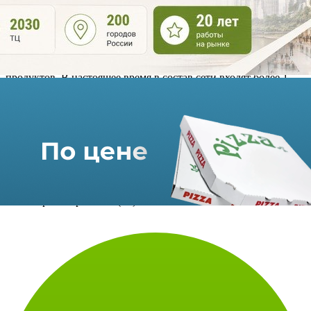
В новых торговых точках представлен широкий ассортимент
товаров «ВкусВилл», а также оборудованы зоны для отдыха
и быстрого перекуса.
Российская сеть супермаркетов «Вкусвилл» специализируется
на здоровом питании и развивает собственную марку
продуктов. В настоящее время в состав сети входят более 1
300 точек и Интернет-магазин. По итогам 2020 года был
зафиксирован рост выручки на 38,16% до 114 млрд рублей.
При этом показатель чистой прибыли снизился 38,77%, до
1,83 млрд рублей.
Источник: Retail.ru
Использование материалов портала допускается только при
наличии активной
ссылки на https://shopandmall.ru
Всего просмотров:
770 (+1)