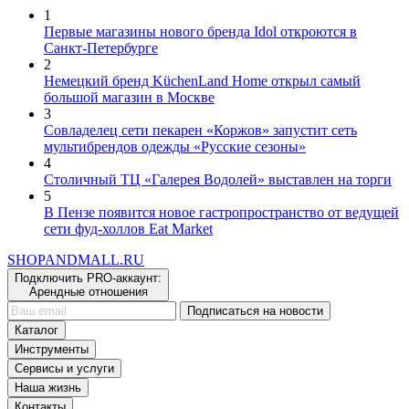
1
Первые магазины нового бренда Idol откроются в
Санкт-Петербурге
2
Немецкий бренд KüchenLand Home открыл самый
большой магазин в Москве
3
Совладелец сети пекарен «Коржов» запустит сеть
мультибрендов одежды «Русские сезоны»
4
Столичный ТЦ «Галерея Водолей» выставлен на торги
5
В Пензе появится новое гастропространство от ведущей
сети фуд-холлов Eat Market
SHOP
AND
MALL.RU
Подключить PRO-аккаунт:
Арендные отношения
Подписаться на новости
Каталог
Инструменты
Сервисы и услуги
Наша жизнь
Контакты