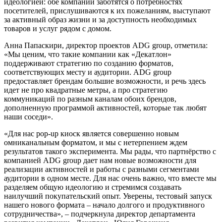
идеологией: обе компании заботятся о потребностях
посетителей, прислушиваются к их пожеланиям, выступают
за активный образ жизни и за доступность необходимых
товаров и услуг рядом с домом.
Анна Папаскири, директор проектов ADG group, отметила:
«Мы ценим, что такие компании как «Декатлон»
поддерживают стратегию по созданию форматов,
соответствующих месту и аудитории. ADG group
предоставляет брендам большие возможности, и речь здесь
идет не про квадратные метры, а про стратегию
коммуникаций по разным каналам обоих брендов,
дополненную программой активностей, которые так любят
наши соседи».
«Для нас pop-up киоск является совершенно новым
омниканальным форматом, и мы с нетерпением ждем
результатов такого эксперимента. Мы рады, что партнёрство с
компанией ADG group дает нам новые возможности для
реализации активностей и работы с разными сегментами
аудитории в одном месте. Для нас очень важно, что вместе мы
разделяем общую идеологию и стремимся создавать
наилучший покупательский опыт. Уверены, тестовый запуск
нашего нового формата – начало долгого и продуктивного
сотрудничества», – подчеркнула директор департамента