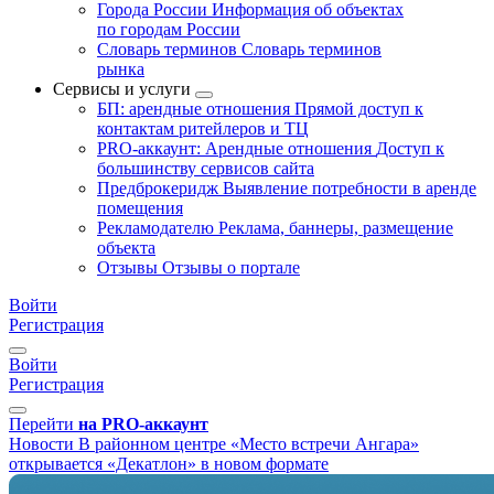
Города России
Информация об объектах
по городам России
Словарь терминов
Словарь терминов
рынка
Сервисы и услуги
БП: арендные отношения
Прямой доступ к
контактам ритейлеров и ТЦ
PRO-аккаунт: Арендные отношения
Доступ к
большинству сервисов сайта
Предброкеридж
Выявление потребности в аренде
помещения
Рекламодателю
Реклама, баннеры, размещение
объекта
Отзывы
Отзывы о портале
Войти
Регистрация
Войти
Регистрация
Перейти
на PRO-аккаунт
Новости
В районном центре «Место встречи Ангара»
открывается «Декатлон» в новом формате