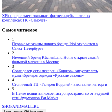
XFit продолжает открывать фитнес-клубы в жилых
комплексах ГК «Самолет»
Самое читаемое
1
Первые магазины нового бренда Idol откроются в
Санкт-Петербурге
2
Немецкий бренд KüchenLand Home открыл самый
большой магазин в Москве
3
Совладелец сети пекарен «Коржов» запустит сеть
мультибрендов одежды «Русские сезоны»
4
Столичный ТЦ «Галерея Водолей» выставлен на торги
5
В Пензе появится новое гастропространство от ведущей
сети фуд-холлов Eat Market
SHOP
AND
MALL.RU
Подключить PRO-аккаунт: