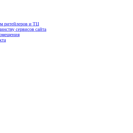
ам ритейлеров и ТЦ
инству сервисов сайта
помещения
кта