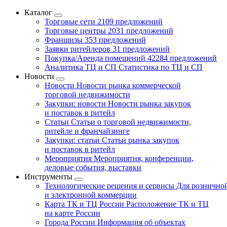
Каталог
Торговые сети
2109 предложений
Торговые центры
2031 предложений
Франшизы
353 предложений
Заявки ритейлеров
31 предложений
Покупка/Аренда помещений
42284 предложений
Аналитика ТЦ и СП
Статистика по ТЦ и СП
Новости
Новости
Новости рынка коммерческой
торговой недвижимости
Закупки: новости
Новости рынка закупок
и поставок в ритейл
Статьи
Статьи о торговой недвижимости,
ритейле и франчайзинге
Закупки: статьи
Статьи рынка закупок
и поставок в ритейл
Мероприятия
Мероприятия, конференции,
деловые события, выставки
Инструменты
Технологические решения и сервисы
Для рознично
и электронной коммерции
Карта ТК и ТЦ России
Расположение ТК и ТЦ
на карте России
Города России
Информация об объектах