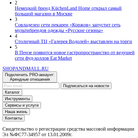
Немецкий бренд KüchenLand Home открыл самый
большой магазин в Москве
3
Совладелец сети пекарен «Коржов» запустит сеть
мультибрендов одежды «Русские сезоны»
4
Столичный ТЦ «Галерея Водолей» выставлен на торги
5
В Пензе появится новое гастропространство от ведущей
сети фуд-холлов Eat Market
SHOP
AND
MALL.RU
Подключить PRO-аккаунт:
Арендные отношения
Подписаться на новости
Каталог
Инструменты
Сервисы и услуги
Наша жизнь
Контакты
Свидетельство о регистрации средства массовой информации
Эл №ФС77-34957 от 13.01.2009г.