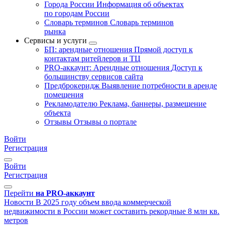
Города России
Информация об объектах
по городам России
Словарь терминов
Словарь терминов
рынка
Сервисы и услуги
БП: арендные отношения
Прямой доступ к
контактам ритейлеров и ТЦ
PRO-аккаунт: Арендные отношения
Доступ к
большинству сервисов сайта
Предброкеридж
Выявление потребности в аренде
помещения
Рекламодателю
Реклама, баннеры, размещение
объекта
Отзывы
Отзывы о портале
Войти
Регистрация
Войти
Регистрация
Перейти
на PRO-аккаунт
Новости
В 2025 году объем ввода коммерческой
недвижимости в России может составить рекордные 8 млн кв.
метров