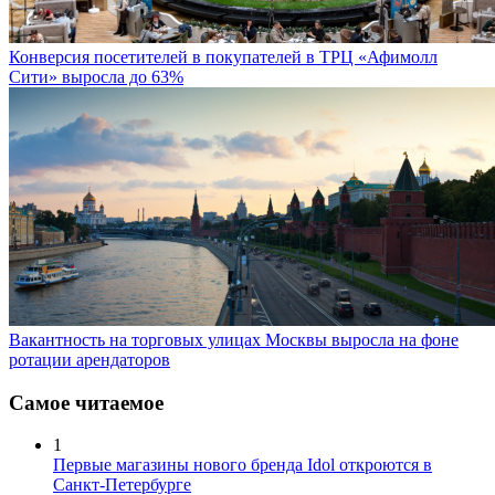
Конверсия посетителей в покупателей в ТРЦ «Афимолл
Сити» выросла до 63%
Вакантность на торговых улицах Москвы выросла на фоне
ротации арендаторов
Самое читаемое
1
Первые магазины нового бренда Idol откроются в
Санкт-Петербурге
2