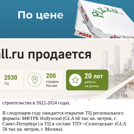
2024 года объем ввода коммерческой недвижимости в России
составит 6,4 млн кв. метров. На торговый сегмент пришлось
481 тыс кв. метров площадей. Эксперты компании считают,
что в 2025 году будет введено 8 млн кв. метров коммерческой
недвижимости, порядка 700 тыс кв. метров из которых
придется на торговые площади.
Сегодня лидером по объему ввода новых площадей занимает
складской сегмент (более 80% всего объема). В следующем
году этот тренд сохранится.
Аналитики Nikoliers отметили, что в 2025-2026 годах объем
нового предложения в торговом сегменте будет сформирован
объектами,
перенесенными с более ранних периодов. В 2027 году ввод
новых площадей окажется в 2-3 раза меньше, чем в среднем за
2025-2026 года из-за отсутствия запуска проектов нового
строительства в 2022-2024 годах.
В следующем году ожидается открытие ТЦ регионального
формата: МФТРК Hollywood (GLA 60 тыс кв. метров, г.
Санкт-Петербург) и ТЦ в составе ТПУ «Селигерская» (GLA
58 тыс кв. метров, г. Москва).