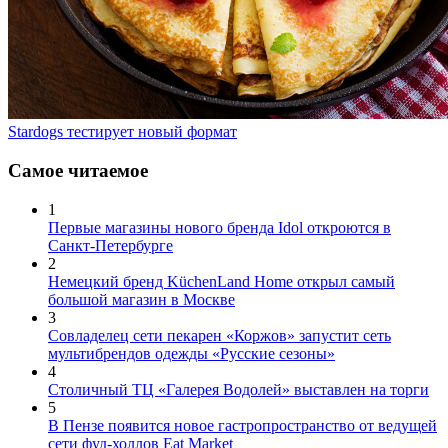
Stardogs тестирует новый формат
Самое читаемое
1
Первые магазины нового бренда Idol откроются в
Санкт-Петербурге
2
Немецкий бренд KüchenLand Home открыл самый
большой магазин в Москве
3
Совладелец сети пекарен «Коржов» запустит сеть
мультибрендов одежды «Русские сезоны»
4
Столичный ТЦ «Галерея Водолей» выставлен на торги
5
В Пензе появится новое гастропространство от ведущей