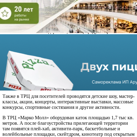
модернизации GBA проекта составит 83 тыс кв. метров, а
GLA - 66,5 тыс кв. метров.
Обновление торгцентра, к которому «Мармакс» приступил
два года назад, уже увеличило трафик на 15%.
Оставшиеся этапы модернизации ТРЦ предусматривают
реновацию атриумов и торговых галерей, обновление
фасадов и цветовой гаммы входных групп объекта, появление
вывесок с новым логотипом и названием центра.
За последний года в ТРЦ «Марко Молл» начали работать
магазины торговых сетей «Котофей», Estel, Acoola, Zolla,
Familia, развлекательный парк «Мисти Парк, первый в Рязани
детский картинг Crazy Cart, кофейня Taet, VR-арена Warpoint и
другие операторы. Henderson намерен увеличить площадь
своего магазина в торгцентре.
Также в ТРЦ для посетителей проводятся детские шоу, мастер-
классы, акции, концерты, интерактивные выставки, массовые
конкурсы, спортивные состязания и другие активности.
В ТРЦ «Марко Молл» оборудован каток площадью 1,7 тыс кв.
метров. А после благоустройства прилегающей территории
там появятся плей-хаб, активити-парк, баскетбольные и
волейбольные площадки, скейтдром, кинотеатр под открытым