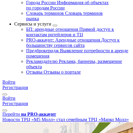
Города России
Информация об объектах
по городам России
Словарь терминов
Словарь терминов
рынка
Сервисы и услуги
БП: арендные отношения
Прямой доступ к
контактам ритейлеров и ТЦ
PRO-аккаунт: Арендные отношения
Доступ к
большинству сервисов сайта
Предброкеридж
Выявление потребности в аренде
помещения
Рекламодателю
Реклама, баннеры, размещение
объекта
Отзывы
Отзывы о портале
Войти
Регистрация
Войти
Регистрация
Перейти
на PRO-аккаунт
Новости
ТРЦ «М5 Молл» стал семейным ТРЦ «Марко Молл»