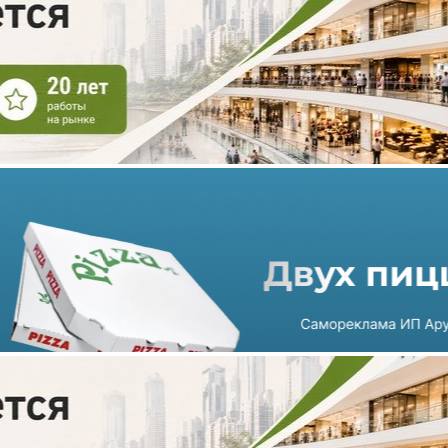
ТРЦ «М5 Молл» стал
семейным ТРЦ «Марко
Молл»
01.10.2024 г. в 12:23
2 мин
Девелопер «Мармакс» начал ребрендинг рязанского
торгово-
развлекательного центра «М5 Молл», который компания
купила в конце 2022 года
. Теперь ТРЦ стал семейным
торгово-развлекательным центром «Марко Молл». После