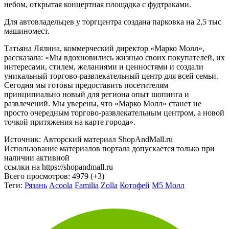
небом, открытая концертная площадка с фудтраками.
Для автовладельцев у торгцентра создана парковка на 2,5 тыс
машиномест.
Татьяна Лялина, коммерческий директор «Марко Молл»,
рассказала: «Мы вдохновились жизнью своих покупателей, их
интересами, стилем, желаниями и ценностями и создали
уникальный торгово-развлекательный центр для всей семьи.
Сегодня мы готовы предоставить посетителям
принципиально новый для региона опыт шопинга и
развлечений. Мы уверены, что «Марко Молл» станет не
просто очередным торгово-развлекательным центром, а новой
точкой притяжения на карте города».
Источник: Авторский материал ShopAndMall.ru
Использование материалов портала допускается только при
наличии активной
ссылки на https://shopandmall.ru
Всего просмотров:
4979 (+3)
Теги:
Рязань
Acoola
Familia
Zolla
Котофей
М5 Молл